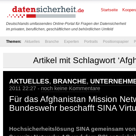
Startseite
Koopera
Deutschlands umfassendes Online-Portal für Fragen der Datensicherheit
im privaten, beruflichen, geschäftlichen und behördlichen Umfeld
Themen:
Aktuelles
Branche
Experten
Portraits
Positionspapier
P
Artikel mit Schlagwort ‘Afg
AKTUELLES
,
BRANCHE
,
UNTERNEHM
2011 22:27 -
noch keine Kommentare
Für das Afghanistan Mission Net
Bundeswehr beschafft SINA Virtu
Hochsicherheitslösung SINA gemeinsam von