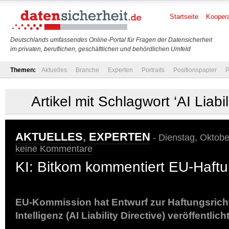
Startseite
Koopera
Deutschlands umfassendes Online-Portal für Fragen der Datensicherheit
im privaten, beruflichen, geschäftlichen und behördlichen Umfeld
Themen:
Aktuelles
Branche
Experten
Portraits
Positionspapier
P
Artikel mit Schlagwort ‘AI Liabil
AKTUELLES
,
EXPERTEN
- Dienstag, Oktobe
keine Kommentare
KI: Bitkom kommentiert EU-Haftun
EU-Kommission hat Entwurf zur Haftungsricht
Intelligenz (AI Liability Directive) veröffentlich