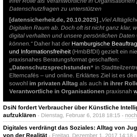
ihrer Rolle als Verantwortliche in Organisationen
Datenschutzfragen zu unterstützen
[datensicherheit.de, 20.10.2025]
„Viel Alltäglic
Digitalen Raum ab. Doch oft ist nicht ganz klar, w
digital verhalten und unsere persönlichen Date
können.“
Daher hat der
Hamburgische Beauftragt
und Informationsfreiheit
(HmbBfDI) gezielt ein ni
praxisnahes Beratungsformat geschaffen:
„Datenschutzsprechstunden“
in Stadtteilzent
Elterncafés – und online. Erklärtes Ziel ist es d
sowohl
im privaten Alltag
als auch
in ihrer Roll
Verantwortliche in Organisationen
praxisnah
w
DsiN fordert Verbraucher über Künstliche Intelli
aufzuklären
- Dienstag, Februar 6, 2018 18:15 -
noch
Digitales verdrängt das Soziales: Alltag von Ju
von der Realität
- Freitag, Dezember 1, 2017 14:18 