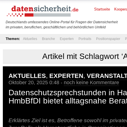
Startseite
Koopera
Deutschlands umfassendes Online-Portal für Fragen der Datensicherheit
im privaten, beruflichen, geschäftlichen und behördlichen Umfeld
Themen:
Aktuelles
Branche
Experten
Portraits
Positionspapier
P
Artikel mit Schlagwort ‘A
AKTUELLES
,
EXPERTEN
,
VERANSTAL
Oktober 20, 2025 0:48 -
noch keine Kommentare
Datenschutzsprechstunden in H
HmbBfDI bietet alltagsnahe Bera
Erklärtes Ziel ist es, Betroffene sowohl im private