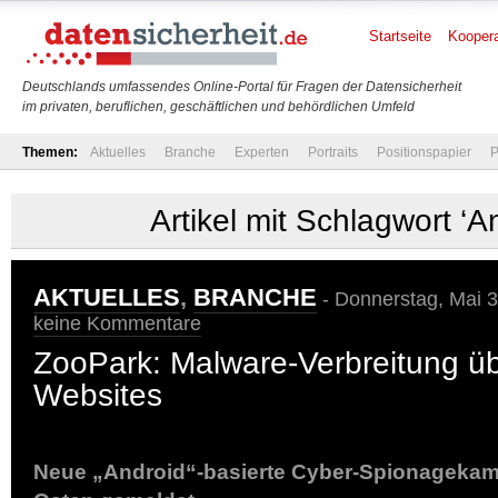
Startseite
Koopera
Deutschlands umfassendes Online-Portal für Fragen der Datensicherheit
im privaten, beruflichen, geschäftlichen und behördlichen Umfeld
Themen:
Aktuelles
Branche
Experten
Portraits
Positionspapier
P
Artikel mit Schlagwort ‘A
AKTUELLES
,
BRANCHE
- Donnerstag, Mai 3
keine Kommentare
ZooPark: Malware-Verbreitung üb
Websites
Neue „Android“-basierte Cyber-Spionageka