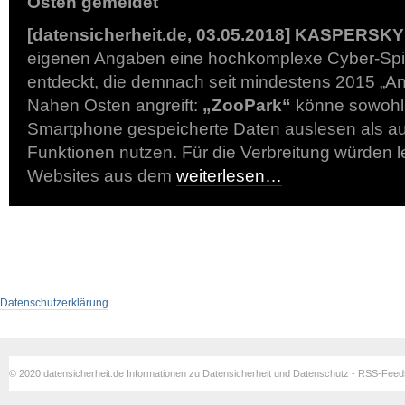
Osten gemeldet
[datensicherheit.de, 03.05.2018]
KASPERSKY 
eigenen Angaben eine hochkomplexe Cyber-S
entdeckt, die demnach seit mindestens 2015 „An
Nahen Osten angreift:
„ZooPark“
könne sowohl
Smartphone gespeicherte Daten auslesen als a
Funktionen nutzen. Für die Verbreitung würden l
Websites aus dem
weiterlesen…
Datenschutzerklärung
© 2020 datensicherheit.de Informationen zu Datensicherheit und Datenschutz - RSS-Fee