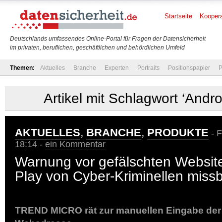
Startseite
Koopera
Deutschlands umfassendes Online-Portal für Fragen der Datensicherheit
im privaten, beruflichen, geschäftlichen und behördlichen Umfeld
Themen:
Aktuelles
Branche
Experten
Portraits
Positionspapier
P
Artikel mit Schlagwort ‘Andro
AKTUELLES
,
BRANCHE
,
PRODUKTE
- F
18:14 -
ein Kommentar
Warnung vor gefälschten Websit
Play von Cyber-Kriminellen miss
TREND MICRO rät zur manuellen Eingabe der