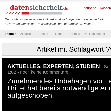
Startseite
Koopera
Deutschlands umfassendes Online-Portal für Fragen der Datensicherheit
im privaten, beruflichen, geschäftlichen und behördlichen Umfeld
Themen:
Aktuelles
Branche
Experten
Portraits
Positionspapier
P
Artikel mit Schlagwort ‘
AKTUELLES
,
EXPERTEN
,
STUDIEN
- Son
1:02 -
noch keine Kommentare
Zunehmendes Unbehagen vor Tel
Drittel hat bereits notwendige An
aufgeschoben