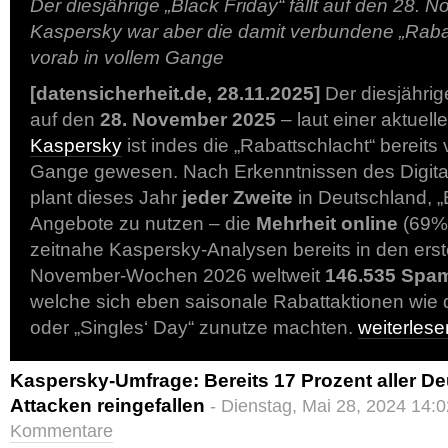
Der diesjährige „Black Friday“ fällt auf den 28. 
Kaspersky war aber die damit verbundene „Rabat
vorab in vollem Gange
[datensicherheit.de, 28.11.2025]
Der diesjähri
auf den
28. November 2025
– laut einer aktuel
Kaspersky
ist indes die „Rabattschlacht“ bereits 
Gange gewesen. Nach Erkenntnissen des Digit
plant dieses Jahr
jeder Zweite
in Deutschland, „
Angebote zu nutzen – die
Mehrheit online
(69%)
zeitnahe Kaspersky-Analysen bereits in den ers
November-Wochen 2026 weltweit
146.535 Spam
welche sich eben saisonale Rabattaktionen wie 
oder „Singles‘ Day“ zunutze machten.
weiterles
Kaspersky-Umfrage: Bereits 17 Prozent aller D
Attacken reingefallen
- Dienstag, Mai 28, 2024 14:0
Kommentare