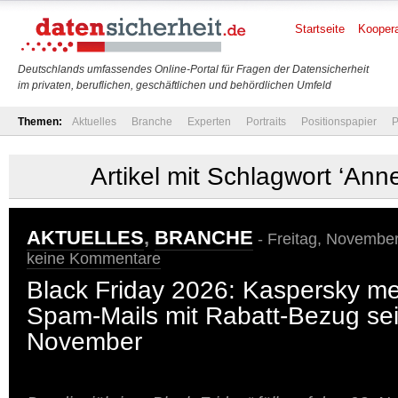
Startseite
Koopera
Deutschlands umfassendes Online-Portal für Fragen der Datensicherheit
im privaten, beruflichen, geschäftlichen und behördlichen Umfeld
Themen:
Aktuelles
Branche
Experten
Portraits
Positionspapier
P
Artikel mit Schlagwort ‘Anne
AKTUELLES
,
BRANCHE
- Freitag, November
keine Kommentare
Black Friday 2026: Kaspersky m
Spam-Mails mit Rabatt-Bezug sei
November