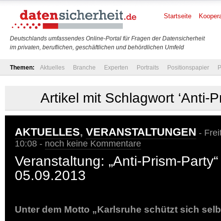
Startseite
Koopera
Deutschlands umfassendes Online-Portal für Fragen der Datensicherheit
im privaten, beruflichen, geschäftlichen und behördlichen Umfeld
Themen:
Aktuelles
Branche
Experten
Portraits
Positionspapier
P
Artikel mit Schlagwort ‘Anti-P
AKTUELLES
,
VERANSTALTUNGEN
- Frei
10:08 -
noch keine Kommentare
Veranstaltung: „Anti-Prism-Party
05.09.2013
Unter dem Motto „Karlsruhe schützt sich selb