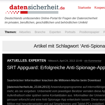
Startseite
Koopera
Deutschlands umfassendes Online-Portal für Fragen der Datensicherheit
im privaten, beruflichen, geschäftlichen und behördlichen Umfeld
Themen:
Aktuelles
Branche
Experten
Portraits
Positionspapier
P
Artikel mit Schlagwort ‘Anti-Spion
AKTUELLES
,
EXPERTEN
- Mittwoch, April 24, 2013 10:49 -
ein Kommentar
SRT Appguard: Erfolgreiche Anti-Spionage-Ap
Saarbrücker Informatiker knacken die Millionen-Marke beim Download
[datensicherheit.de, 23.04.2013]
Anwendungsprogramme auf internetfähigen
mehr, als sie vorgeben. Unbemerkt vom jeweiligen Besitzer verraten diese A
Aufenthaltsort oder spähen seine Kontaktdaten aus. Informatiker der Univers
genauer erforscht und eine Anti-Spionage-App entwickeln lassen. Diese wur
Million mal heruntergeladen und auf Smartphones und Tablet-PCs installiert. 