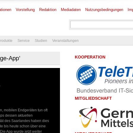
tionen
Vorstellung
Redaktion
Mediadaten
Nutzungsbedingungen
Im
rodukte
Service
Studien
Veranstaltungen
KOOPERATION
age-App’
p
MITGLIEDSCHAFT
, mobilen Endgeräten tun oft
pps dessen aktuellen
ität des Saarlandes haben dies
de bis heute schon über eine
Die App wurde jetzt weiter