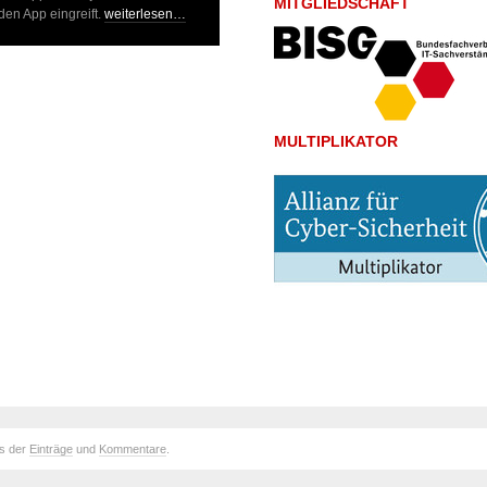
MITGLIEDSCHAFT
en App eingreift.
weiterlesen…
MULTIPLIKATOR
ds der
Einträge
und
Kommentare
.