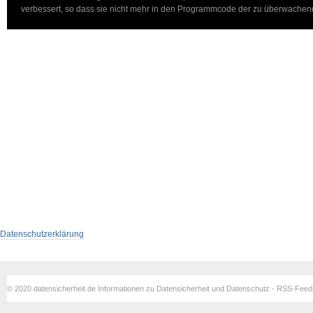
verbessert, so dass sie nicht mehr in den Programmcode der zu überwachend
Datenschutzerklärung
© 2020 datensicherheit.de Informationen zu Datensicherheit und Datenschutz - RSS-Fee