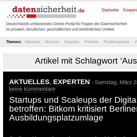
Startseite
Koopera
Deutschlands umfassendes Online-Portal für Fragen der Datensicherheit
im privaten, beruflichen, geschäftlichen und behördlichen Umfeld
Themen:
Aktuelles
Branche
Experten
Portraits
Positionspapier
P
Artikel mit Schlagwort ‘Aus
AKTUELLES
,
EXPERTEN
- Samstag, März 2
keine Kommentare
Startups und Scaleups der Digital
betroffen: Bitkom kritisiert Berline
Ausbildungsplatzumlage