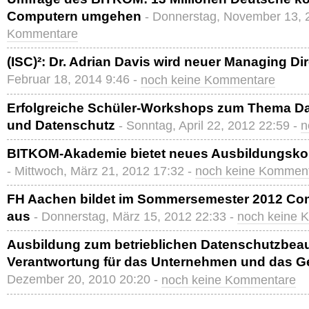
Computern umgehen
- Donnerstag, November 13, 
Kommentare
(ISC)²: Dr. Adrian Davis wird neuer Managing Di
Februar 18, 2014 9:46 -
noch keine Kommentare
Erfolgreiche Schüler-Workshops zum Thema D
und Datenschutz
- Sonntag, April 22, 2012 22:59 -
n
BITKOM-Akademie bietet neues Ausbildungsko
- Mittwoch, März 21, 2012 17:32 -
noch keine Kommen
FH Aachen bildet im Sommersemester 2012 Com
aus
- Donnerstag, März 15, 2012 22:33 -
noch keine 
Ausbildung zum betrieblichen Datenschutzbeau
Verantwortung für das Unternehmen und das 
Dezember 20, 2010 20:20 -
noch keine Kommentare