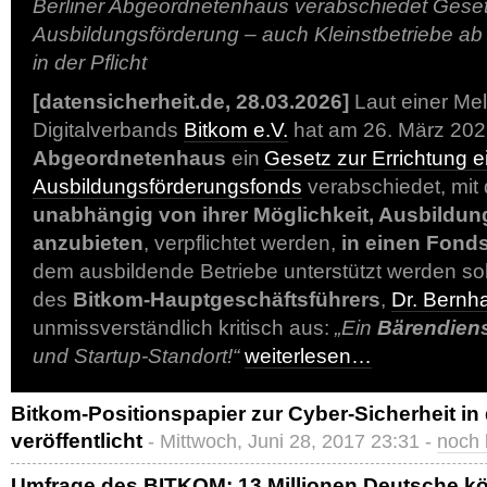
Berliner Abgeordnetenhaus verabschiedet Geset
Ausbildungsförderung – auch Kleinstbetriebe ab
in der Pflicht
[datensicherheit.de, 28.03.2026]
Laut einer Me
Digitalverbands
Bitkom e.V.
hat am 26. März 20
Abgeordnetenhaus
ein
Gesetz zur Errichtung e
Ausbildungsförderungsfonds
verabschiedet, mi
unabhängig von ihrer Möglichkeit, Ausbildun
anzubieten
, verpflichtet werden,
in einen Fond
dem ausbildende Betriebe unterstützt werden s
des
Bitkom-Hauptgeschäftsführers
,
Dr. Bernh
unmissverständlich kritisch aus:
„Ein
Bärendien
und Startup-Standort!“
weiterlesen…
Bitkom-Positionspapier zur Cyber-Sicherheit in 
veröffentlicht
- Mittwoch, Juni 28, 2017 23:31 -
noch
Umfrage des BITKOM: 13 Millionen Deutsche kö