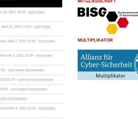
MITGLIEDSCHAFT
ni 15, 2021 19:58 -
noch keine
 April 22, 2021 13:53 -
noch keine
MULTIPLIKATOR
woch, April 7, 2021 19:46 -
noch keine
 Februar 4, 2021 21:09 -
noch keine
0:02 -
noch keine Kommentare
2019 23:19 -
noch keine Kommentare
 23:00 -
noch keine Kommentare
keine Kommentare
Dezember 4, 2014 22:52 -
noch keine