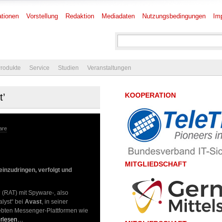
tionen
Vorstellung
Redaktion
Mediadaten
Nutzungsbedingungen
Im
rodukte
Service
Studien
Veranstaltungen
KOOPERATION
t’
are
MITGLIEDSCHAFT
inzudringen, verfolgt und
“
(RAT) mit Spyware-, also
alyst“ bei
Avast
, in seiner
ebten Messenger-Plattformen wie
erlesen…