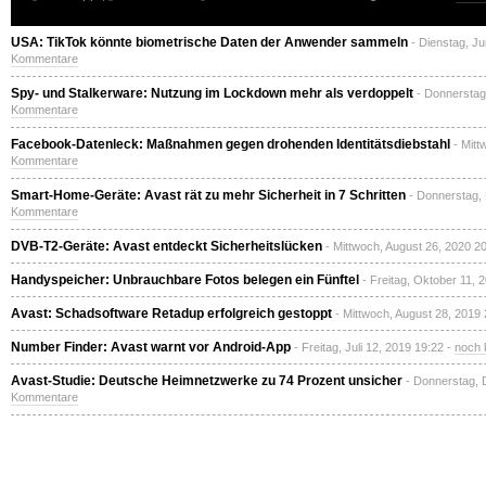
USA: TikTok könnte biometrische Daten der Anwender sammeln
- Dienstag, Ju
Kommentare
Spy- und Stalkerware: Nutzung im Lockdown mehr als verdoppelt
- Donnerstag,
Kommentare
Facebook-Datenleck: Maßnahmen gegen drohenden Identitätsdiebstahl
- Mitt
Kommentare
Smart-Home-Geräte: Avast rät zu mehr Sicherheit in 7 Schritten
- Donnerstag,
Kommentare
DVB-T2-Geräte: Avast entdeckt Sicherheitslücken
- Mittwoch, August 26, 2020 2
Handyspeicher: Unbrauchbare Fotos belegen ein Fünftel
- Freitag, Oktober 11, 
Avast: Schadsoftware Retadup erfolgreich gestoppt
- Mittwoch, August 28, 2019
Number Finder: Avast warnt vor Android-App
- Freitag, Juli 12, 2019 19:22 -
noch 
Avast-Studie: Deutsche Heimnetzwerke zu 74 Prozent unsicher
- Donnerstag, 
Kommentare