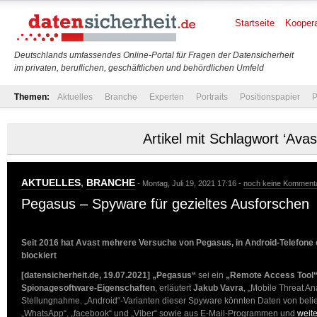
Startseite
Koopera
Deutschlands umfassendes Online-Portal für Fragen der Datensicherheit
im privaten, beruflichen, geschäftlichen und behördlichen Umfeld
Themen:
Aktuelles
Branche
Experten
Portraits
Positionspapier
P
Artikel mit Schlagwort ‘Avas
AKTUELLES
,
BRANCHE
- Montag, Juli 19, 2021 17:16 -
noch keine Komment
Pegasus – Spyware für gezieltes Ausforschen
Seit 2016 hat Avast mehrere Versuche von Pegasus, in Android-Telefone e
blockiert
[datensicherheit.de, 19.07.2021]
„Pegasus“
sei ein
„Remote Access Tool
Spionagesoftware-Eigenschaften
, erläutert
Jakub Vavra
, „Mobile Threat An
Stellungnahme. „Android“-Varianten dieser Spyware könnten Daten von beli
„WhatsApp“, „facebook“ und „Viber“ sowie aus E-Mail-Programmen und
weit