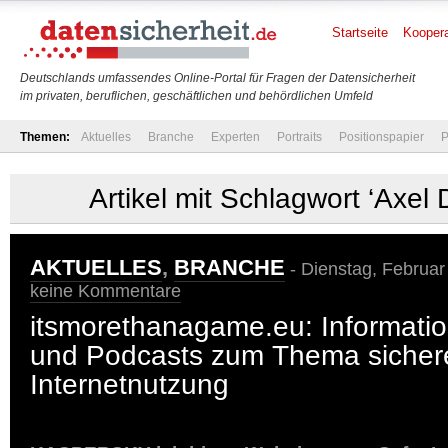
Startseite
Koopera
Deutschlands umfassendes Online-Portal für Fragen der Datensicherheit
im privaten, beruflichen, geschäftlichen und behördlichen Umfeld
Themen:
Aktuelles
Branche
Experten
Portraits
Positionspapier
P
Artikel mit Schlagwort ‘Axel
AKTUELLES
,
BRANCHE
- Dienstag, Februar
keine Kommentare
itsmorethanagame.eu: Informati
und Podcasts zum Thema sicher
Internetnutzung