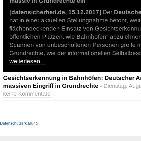
massiv in Grundrechte ein
[datensicherheit.de, 15.12.2017]
Der
Deutsche
hat in einer aktuellen Stellungnahme betont, weit
flächendeckenden Einsatz von Gesichtserkenn
öffentlichen Plätzen, wie Bahnhöfen“ abzulehn
Scannen von unbescholtenen Personen greife m
Grundrechte, wie der informationellen Selbstbe
weiterlesen…
Gesichtserkennung in Bahnhöfen: Deutscher Anw
massiven Eingriff in Grundrechte
- Dienstag, Aug
keine Kommentare
Datenschutzerklärung