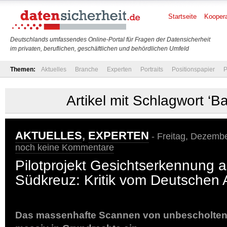
Startseite
Koopera
Deutschlands umfassendes Online-Portal für Fragen der Datensicherheit
im privaten, beruflichen, geschäftlichen und behördlichen Umfeld
Themen:
Aktuelles
Branche
Experten
Portraits
Positionspapier
P
Artikel mit Schlagwort ‘B
AKTUELLES
,
EXPERTEN
- Freitag, Dezembe
noch keine Kommentare
Pilotprojekt Gesichtserkennung
Südkreuz: Kritik vom Deutschen 
Das massenhafte Scannen von unbescholtene