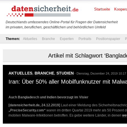
Startseite
Koopera
Deutschlands umfassendes Online-Portal für Fragen der Datensicherheit
im privaten, beruflichen, geschäftlichen und behördlichen Umfeld
Themen:
Aktuelles
Branche
Experten
Portraits
Positionspapier
P
Artikel mit Schlagwort ‘Banglad
AKTUELLES
,
BRANCHE
,
STUDIEN
- Dienstag, Dezember 24, 2019 10:17
Iran: Über 50% aller Mobilfunknutzer mit Malw
Auch Bangladesch und Indien bevorzugt im Visier
[datensicherheit.de, 24.12.2019]
Laut einer Meldung des Sicherheitsnachric
„PreciseSecurity.com“
waren im dritten Quartal 2019 mehr als 50 Prozent d
mobilen Malware-Infektionen betroffen. Es gebe weitere Länder, in denen
we