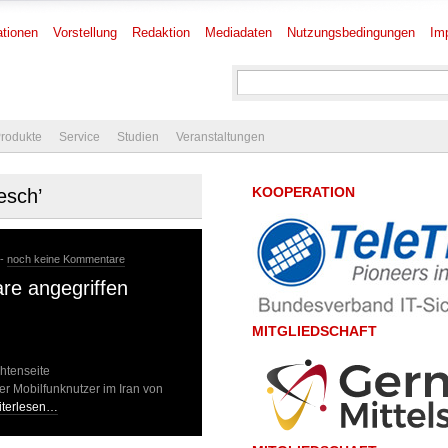
tionen
Vorstellung
Redaktion
Mediadaten
Nutzungsbedingungen
Im
rodukte
Service
Studien
Veranstaltungen
KOOPERATION
esch’
 -
noch keine Kommentare
are angegriffen
MITGLIEDSCHAFT
htenseite
er Mobilfunknutzer im Iran von
iterlesen…