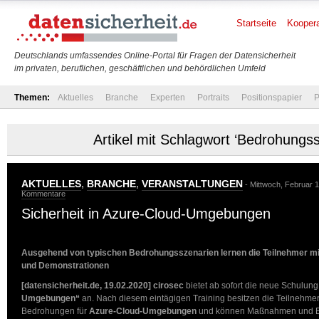
Startseite
Koopera
Deutschlands umfassendes Online-Portal für Fragen der Datensicherheit
im privaten, beruflichen, geschäftlichen und behördlichen Umfeld
Themen:
Aktuelles
Branche
Experten
Portraits
Positionspapier
P
Artikel mit Schlagwort ‘Bedrohungss
AKTUELLES
,
BRANCHE
,
VERANSTALTUNGEN
- Mittwoch, Februar 1
Kommentare
Sicherheit in Azure-Cloud-Umgebungen
Ausgehend von typischen Bedrohungsszenarien lernen die Teilnehmer m
und Demonstrationen
[datensicherheit.de, 19.02.2020]
cirosec
bietet ab sofort die neue Schulun
Umgebungen“
an. Nach diesem eintägigen Training besitzen die Teilnehmer 
Bedrohungen für
Azure-Cloud-Umgebungen
und können Maßnahmen und E