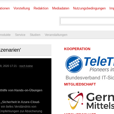
tionen
Vorstellung
Redaktion
Mediadaten
Nutzungsbedingungen
Im
rodukte
Service
Studien
Veranstaltungen
KOOPERATION
zenarien’
9, 2020 17:21 -
noch keine
MITGLIEDSCHAFT
ithilfe von Hands-on-Übungen
g
„Sicherheit in Azure-Cloud-
ein tiefes Verständnis von
mpfehlungen zur Absicherung