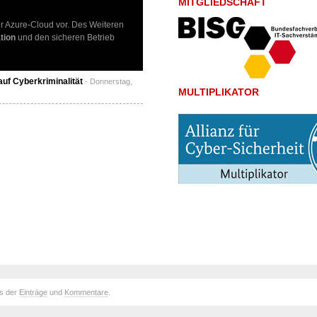
MITGLIEDSCHAFT
er Azure-Cloud vor. Des Weiteren
tion
und den sicheren Betrieb
uf Cyberkriminalität
- Donnerstag,
MULTIPLIKATOR
ds der
Einträge
und
Kommentare
.