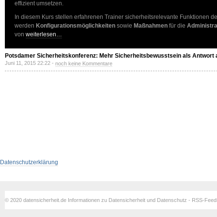
effizient umsetzen.
In diesem Kurs stellen erfahrenen Trainer sicherheitsrelevante Funktionen d
werden
Konfigurationsmöglichkeiten
sowie
Maßnahmen
für die
Administra
von
weiterlesen…
Potsdamer Sicherheitskonferenz: Mehr Sicherheitsbewusstsein als Antwort a
Juni 11, 2015 22:22 -
noch keine Kommentare
Datenschutzerklärung
© 2020 datensicherheit.de Informationen zu Datensicherheit und Datenschutz - RSS-Fee