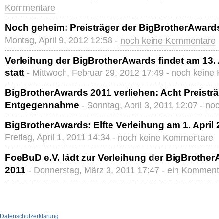
Kommentare
Noch geheim: Preisträger der BigBrotherAwards
Montag, April 9, 2012 12:58 -
noch keine Kommentare
Verleihung der BigBrotherAwards findet am 13. A
statt
- Mittwoch, Februar 29, 2012 17:49 -
noch keine
BigBrotherAwards 2011 verliehen: Acht Preisträ
Entgegennahme
- Sonntag, April 3, 2011 12:07 -
noc
BigBrotherAwards: Elfte Verleihung am 1. April 2
Freitag, April 1, 2011 14:34 -
noch keine Kommentare
FoeBuD e.V. lädt zur Verleihung der BigBrother
2011
- Donnerstag, März 3, 2011 17:47 -
ein Komment
Datenschutzerklärung