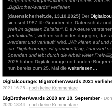
Bürgerrechtsorganisationen nun bereits zum 25.
„BigBrotherAwards“ verliehen
[datensicherheit.de, 13.10.2025]
Der
Digitalcou
sich seit 1987 für Grundrechte, Datenschutz un
Welt im digitalen Zeitalter“
. Die Akteure verstehen
„technikaffin“
, wehren sich indes dagegen, dass
„verdatet und verkauft“
wird.
„Wir klären auf und 
ein. Digitalcourage ist gemeinnützig, finanziert s
Spenden und lebt durch die Arbeit vieler Freiwillig
2025 haben Digitalcourage und andere Bürgerre
nun bereits zum 25. Mal die
weiterlesen…
Digitalcourage: BigBrotherAwards 2021 verlieh
2021 16:25 -
noch keine Kommentare
BigBrotherAwards 2020 am 18. September
- Don
2020 18:44 -
noch keine Kommentare