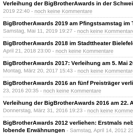
Verleihung der BigBrotherAwards in der Schwe
2019 22:40 -
noch keine Kommentare
BigBrotherAwards 2019 am Pfingstsamstag im T
Samstag, Mai 11, 2019 19:27 -
noch keine Kommentar
BigBrotherAwards 2018 im Stadttheater Bielefel
April 21, 2018 23:00 -
noch keine Kommentare
BigBrotherAwards 2017: Verleihung am 5. Mai 20
Montag, März 20, 2017 15:43 -
noch keine Kommentar
BigBrotherAwards 2016 an fünf Preisträger verl
23, 2016 20:35 -
noch keine Kommentare
Verleihung der BigBrotherAwards 2016 am 22. Apr
Donnerstag, März 31, 2016 19:23 -
noch keine Komme
BigBrotherAwards 2012 verliehen: Erstmals ne
lobende Erwähnungen
- Samstag, April 14, 2012 2