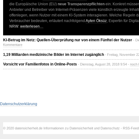
die Europäische Union (EU)
neue Transparenzpflichten
ein. Konkret müss
Anbieter und Betreiber von Internet-Präsenzen viele künstlich erzeugte Inh
offenlegen, wenn Nutzer mit einem KI-System interagieren. Welche Regeln d
Verbraucher bedeuten, erläutert nachfolgend
Ayten Öksüz
, Expertin für Digit
NRW
:
weiterlesen…
KI-Betrug im Netz: Quellen-Überprüfung nur von einem Fünftel der Nutzer
- Di
Kommentare
1,19 Milliarden medizinische Bilder im Internet zugänglich
- Freitag, November 2
Vorsicht vor Familienfotos in Online-Posts
- Dienstag, August 28, 2018 9:54 -
noch 
Datenschutzerklärung
© 2020 datensicherheit.de Informationen zu Datensicherheit und Datenschutz - RSS-Fee