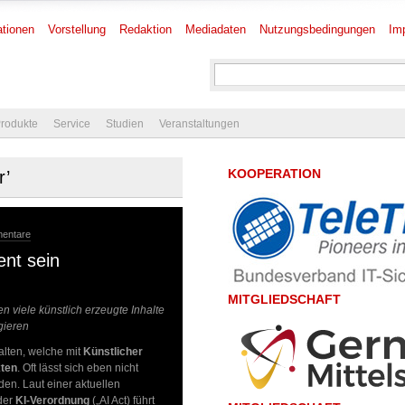
tionen
Vorstellung
Redaktion
Mediadaten
Nutzungsbedingungen
Im
rodukte
Service
Studien
Veranstaltungen
KOOPERATION
r’
mentare
ent sein
MITGLIEDSCHAFT
 viele künstlich erzeugte Inhalte
gieren
lten, welche mit
Künstlicher
ten
. Oft lässt sich eben nicht
en. Laut einer aktuellen
 der
KI-Verordnung
(„AI Act) führt