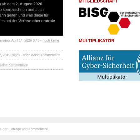
MITGLIEDSCHAFT
en ab dem
2. August 2026
alte kennzeichnen und auch
ann gelten und was diese für
ales bei der
Verbraucherzentrale
MULTIPLIKATOR
enstag, April 14, 2026 0:45 -
noch keine
2, 2019 20:28 -
noch keine Kommentare
keine Kommentare
ds der
Einträge
und
Kommentare
.