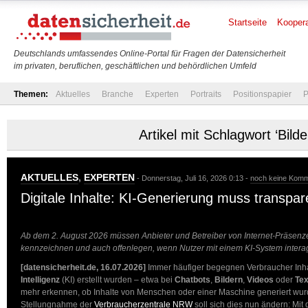
Startseite
Koopera
Deutschlands umfassendes Online-Portal für Fragen der Datensicherheit
im privaten, beruflichen, geschäftlichen und behördlichen Umfeld
Themen:
Aktuelles
Branche
Experten
Portraits
Positionspapier
P
Artikel mit Schlagwort ‘Bilde
AKTUELLES
,
EXPERTEN
- Donnerstag, Juli 16, 2026 0:13 -
noch keine Kom
Digitale Inhalte: KI-Generierung muss transpar
Ab dem 2. August 2026 müssen Anbieter und Betreiber von Internet-Präsenzen
kennzeichnen und auch offenlegen, wenn Nutzer mit einem KI-System intera
[datensicherheit.de, 16.07.2026]
Immer häufiger begegnen Verbraucher Inha
Intelligenz
(KI) erstellt wurden – etwa bei
Chatbots
,
Bildern
,
Videos
oder
Tex
mehr erkennen, ob Inhalte von Menschen oder einer Maschine generiert wurd
Stellungnahme der
Verbraucherzentrale NRW
soll sich dies nun ändern: Mit