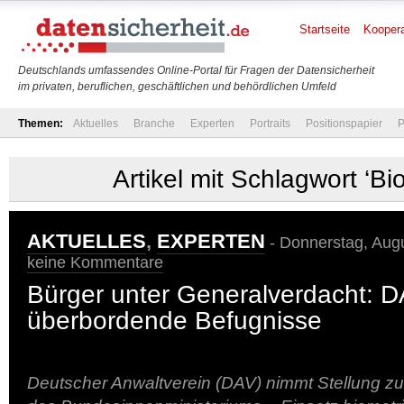
Startseite
Koopera
Deutschlands umfassendes Online-Portal für Fragen der Datensicherheit
im privaten, beruflichen, geschäftlichen und behördlichen Umfeld
Themen:
Aktuelles
Branche
Experten
Portraits
Positionspapier
P
Artikel mit Schlagwort ‘Bi
AKTUELLES
,
EXPERTEN
- Donnerstag, Augu
keine Kommentare
Bürger unter Generalverdacht: DAV
überbordende Befugnisse
Deutscher Anwaltverein (DAV) nimmt Stellung zu