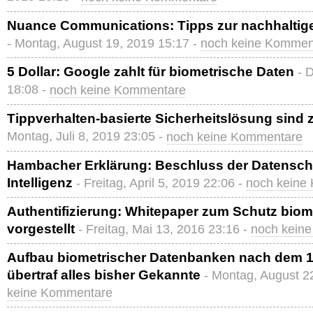
Nuance Communications: Tipps zur nachhaltig
- Montag, August 19, 2019 15:17 -
noch keine Kommen
5 Dollar: Google zahlt für biometrische Daten
- 
18:08 -
noch keine Kommentare
Tippverhalten-basierte Sicherheitslösung sind 
Montag, Juli 8, 2019 23:05 -
noch keine Kommentare
Hambacher Erklärung: Beschluss der Datenschü
Intelligenz
- Freitag, April 5, 2019 22:06 -
noch keine
Authentifizierung: Whitepaper zum Schutz biom
vorgestellt
- Freitag, Mai 13, 2016 23:16 -
noch kein
Aufbau biometrischer Datenbanken nach dem 1
übertraf alles bisher Gekannte
- Montag, August 2
keine Kommentare