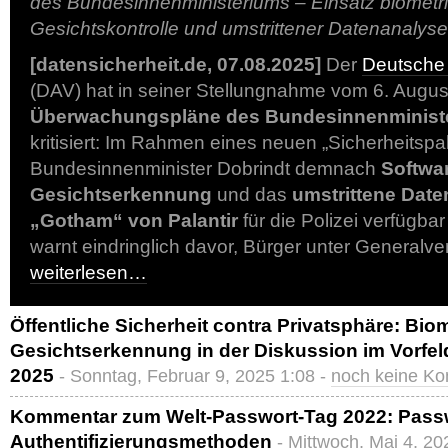
des Bundesinnenministeriums – Einsatz biometr
Gesichtskontrolle und umstrittener Datenanalyse
[datensicherheit.de, 07.08.2025]
Der
Deutsche 
(DAV) hat in seiner Stellungnahme vom 6. Augus
Überwachungspläne des Bundesinnenminist
kritisiert: Im Rahmen eines neuen „Sicherheitspa
Bundesinnenminister Dobrindt demnach
Softwar
Gesichtserkennung
und das
umstrittene Dat
„Gotham“ von Palantir
für die Polizei verfügb
warnt eindringlich davor, Bürger unter Generalver
weiterlesen…
Öffentliche Sicherheit contra Privatsphäre: Biom
Gesichtserkennung in der Diskussion im Vorfe
2025
- Sonntag, Februar 9, 2025 1:08 -
noch keine K
Kommentar zum Welt-Passwort-Tag 2022: Passwo
Authentifizierungsmethoden
- Mittwoch, Mai 4, 20