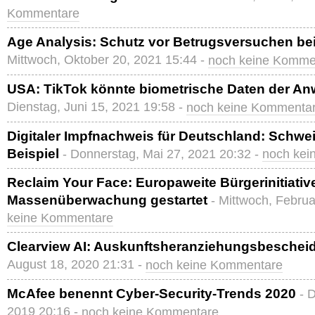
Kommentare
Age Analysis: Schutz vor Betrugsversuchen be
Mittwoch, Oktober 20, 2021 15:44 -
noch keine Komme
USA: TikTok könnte biometrische Daten der A
Dienstag, Juni 15, 2021 19:58 -
noch keine Kommenta
Digitaler Impfnachweis für Deutschland: Schwe
Beispiel
- Donnerstag, Mai 27, 2021 20:32 -
noch kei
Reclaim Your Face: Europaweite Bürgerinitiati
Massenüberwachung gestartet
- Mittwoch, Februa
keine Kommentare
Clearview AI: Auskunftsheranziehungsbescheid
August 18, 2020 21:31 -
noch keine Kommentare
McAfee benennt Cyber-Security-Trends 2020
- 
2019 20:16 -
noch keine Kommentare