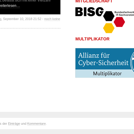
 befasst sich mit einer Vielzahl
MITGLIEDSCHAFT
eiterlesen…
g, September 10, 2018 21:52 -
noch keine
MULTIPLIKATOR
ds der
Einträge
und
Kommentare
.