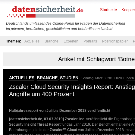
Startseite
Koopera
Deutschlands umfassendes Online-Portal für Fragen der Datensicherheit
im privaten, beruflichen, geschäftlichen und behördlichen Umfeld
Themen:
Aktuelles
Branche
Experten
Portraits
Positionspapier
P
Artikel mit Schlagwort ‘Botne
AKTUELLES
,
BRANCHE
,
STUDIEN
- Sonntag, März 3, 2019 16:09 -
noch
Zscaler Cloud Security Insights Report: Anstieg
Angriffe um 400 Prozent
Halbjahresreport von Juli bis Dezember 2018 veröffentlicht
[datensicherheit.de, 03.03.2019]
Zscaler, Inc.
veröffentlicht die Ergebnisse 
Security Insight Threat Report
für das Jahr 2019. Der Bericht enthält eine 
Bedrohungen, die in der
Zscaler™ Cloud
von Juli bis Dezember 2018 im ver