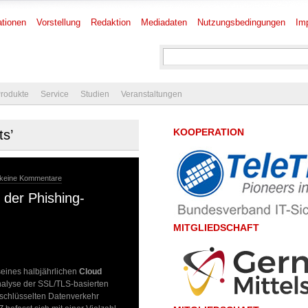
tionen
Vorstellung
Redaktion
Mediadaten
Nutzungsbedingungen
Im
rodukte
Service
Studien
Veranstaltungen
KOOPERATION
ts’
 keine Kommentare
 der Phishing-
MITGLIEDSCHAFT
seines halbjährlichen
Cloud
Analyse der SSL/TLS-basierten
schlüsselten Datenverkehr