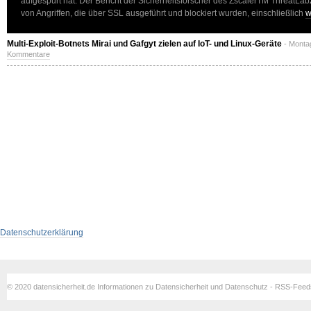
aufgespürt hat. Der Bericht der Sicherheitsforscher des ZscalerTM ThreatLabZ
von Angriffen, die über SSL ausgeführt und blockiert wurden, einschließlich
w
Multi-Exploit-Botnets Mirai und Gafgyt zielen auf IoT- und Linux-Geräte
- Monta
Kommentare
Datenschutzerklärung
© 2020 datensicherheit.de Informationen zu Datensicherheit und Datenschutz - RSS-Fee