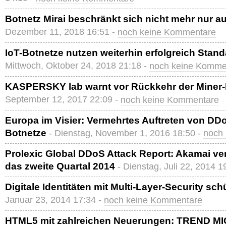
Botnetz Mirai beschränkt sich nicht mehr nur au
Dezember 11, 2018 16:51 -
noch keine Kommentare
IoT-Botnetze nutzen weiterhin erfolgreich Stan
Mittwoch, Oktober 24, 2018 21:18 -
noch keine Komme
KASPERSKY lab warnt vor Rückkehr der Miner-
September 12, 2017 22:09 -
noch keine Kommentare
Europa im Visier: Vermehrtes Auftreten von DD
Botnetze
- Dienstag, November 1, 2016 18:50 -
noch
Prolexic Global DDoS Attack Report: Akamai verö
das zweite Quartal 2014
- Dienstag, Juli 22, 2014 1
Digitale Identitäten mit Multi-Layer-Security sc
Januar 23, 2014 17:34 -
noch keine Kommentare
HTML5 mit zahlreichen Neuerungen: TREND MI