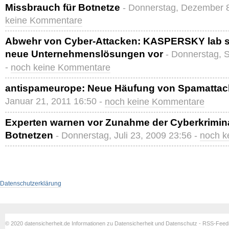
Missbrauch für Botnetze
- Donnerstag, Dezember 8
keine Kommentare
Abwehr von Cyber-Attacken: KASPERSKY lab stel
neue Unternehmenslösungen vor
- Donnerstag, 
-
noch keine Kommentare
antispameurope: Neue Häufung von Spamattacke
Januar 21, 2011 16:50 -
noch keine Kommentare
Experten warnen vor Zunahme der Cyberkriminali
Botnetzen
- Donnerstag, Juli 23, 2009 23:56 -
noch k
Datenschutzerklärung
© 2020 datensicherheit.de Informationen zu Datensicherheit und Datenschutz - RSS-Fee