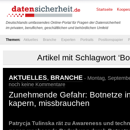
Startseite
Koopera
Deutschlands umfassendes Online-Portal für Fragen der Datensicherheit
im privaten, beruflichen, geschäftlichen und behördlichen Umfeld
Themen:
Aktuelles
Branche
Experten
Portraits
Positionspapier
P
Artikel mit Schlagwort ‘Bo
AKTUELLES
,
BRANCHE
- Montag, Septembe
noch keine Kommentare
Zunehmende Gefahr: Botnetze inf
kapern, missbrauchen
Patrycja Tulinska rät zu Awareness und te