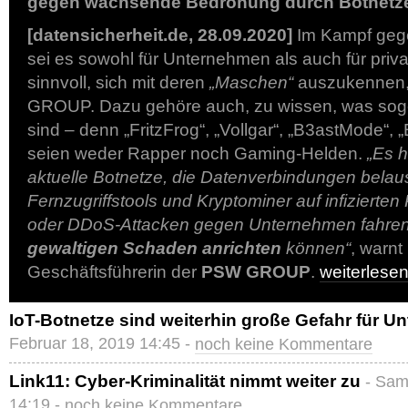
gegen wachsende Bedrohung durch Botnetz
[datensicherheit.de, 28.09.2020]
Im Kampf gege
sei es sowohl für Unternehmen als auch für pri
sinnvoll, sich mit deren
„Maschen“
auszukennen,
GROUP. Dazu gehöre auch, zu wissen, was sog
sind – denn „FritzFrog“, „Vollgar“, „B3astMode“, 
seien weder Rapper noch Gaming-Helden.
„Es h
aktuelle Botnetze, die Datenverbindungen belau
Fernzugriffstools und Kryptominer auf infizierten
oder DDoS-Attacken gegen Unternehmen fahren
gewaltigen Schaden anrichten
können“
, warnt
Geschäftsführerin der
PSW GROUP
.
weiterles
IoT-Botnetze sind weiterhin große Gefahr für 
Februar 18, 2019 14:45 -
noch keine Kommentare
Link11: Cyber-Kriminalität nimmt weiter zu
- Sam
14:19 -
noch keine Kommentare