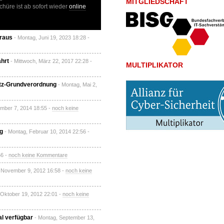
MITGLIEDSCHAFT
chüre ist ab sofort wieder
online
eraus
- Montag, Juni 19, 2023 18:28 -
ahrt
- Mittwoch, März 22, 2017 22:28 -
MULTIPLIKATOR
utz-Grundverordnung
- Montag, Mai 2,
ember 7, 2014 18:55 -
noch keine
g
- Montag, Februar 10, 2014 22:56 -
56 -
noch keine Kommentare
, November 9, 2012 16:58 -
noch keine
, Oktober 19, 2012 22:01 -
noch keine
al verfügbar
- Montag, September 13,