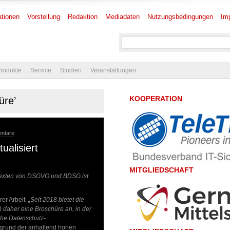
tionen
Vorstellung
Redaktion
Mediadaten
Nutzungsbedingungen
Im
rodukte
Service
Studien
Veranstaltungen
KOOPERATION
üre’
ntare
ualisiert
MITGLIEDSCHAFT
stexten von DSGVO und BDSG ist
er Arbeit:
„Seit 2018 bietet die
) daher eine Broschüre an, in der
che Datenschutz-
grund der anhaltend hohen