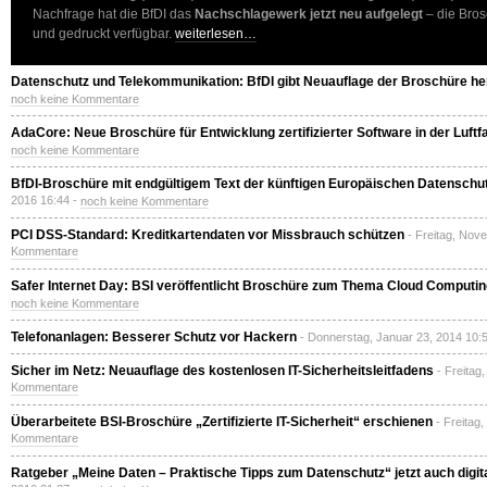
Nachfrage hat die BfDI das
Nachschlagewerk jetzt neu aufgelegt
– die Bros
und gedruckt verfügbar.
weiterlesen…
Datenschutz und Telekommunikation: BfDI gibt Neuauflage der Broschüre h
noch keine Kommentare
AdaCore: Neue Broschüre für Entwicklung zertifizierter Software in der Luftf
noch keine Kommentare
BfDI-Broschüre mit endgültigem Text der künftigen Europäischen Datensch
2016 16:44 -
noch keine Kommentare
PCI DSS-Standard: Kreditkartendaten vor Missbrauch schützen
- Freitag, Nov
Kommentare
Safer Internet Day: BSI veröffentlicht Broschüre zum Thema Cloud Computin
noch keine Kommentare
Telefonanlagen: Besserer Schutz vor Hackern
- Donnerstag, Januar 23, 2014 10:
Sicher im Netz: Neuauflage des kostenlosen IT-Sicherheitsleitfadens
- Freitag
Kommentare
Überarbeitete BSI-Broschüre „Zertifizierte IT-Sicherheit“ erschienen
- Freitag
Kommentare
Ratgeber „Meine Daten – Praktische Tipps zum Datenschutz“ jetzt auch digit