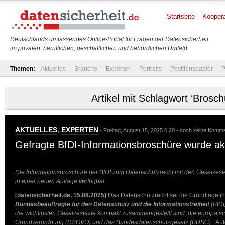
Startseite
Koopera
Deutschlands umfassendes Online-Portal für Fragen der Datensicherheit
im privaten, beruflichen, geschäftlichen und behördlichen Umfeld
Themen:
Aktuelles
Branche
Experten
Portraits
Positionspapier
P
Artikel mit Schlagwort ‘Brosch
AKTUELLES
,
EXPERTEN
- Freitag, August 15, 2025 0:20 -
noch keine Komme
Gefragte BfDI-Informationsbroschüre wurde akt
Die Informationsbroschüre der BfDI zum Datenschutzrecht mit den Gesetze
in einer neuen Auflage verfügbar
[datensicherheit.de, 15.08.2025]
Das Datenschutzrecht sei die Grundlage ihr
Bundesbeauftragte für den Datenschutz und die Informationsfreiheit
(BfDI
die wichtigsten Gesetzestexte kompakt zusammengestellt sind: die europäis
Grundverordnung (DSGVO) und das Bundesdatenschutzgesetz (BDSG).“
Auf