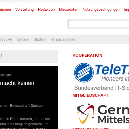
tionen
Vorstellung
Redaktion
Mediadaten
Nutzungsbedingungen
Im
rodukte
Service
Studien
Veranstaltungen
KOOPERATION
’
mentare
macht keinen
MITGLIEDSCHAFT
e der Belegschaft Outdoor-
llte in Büros danach, einmal am
rinzipiell möglich gemacht und