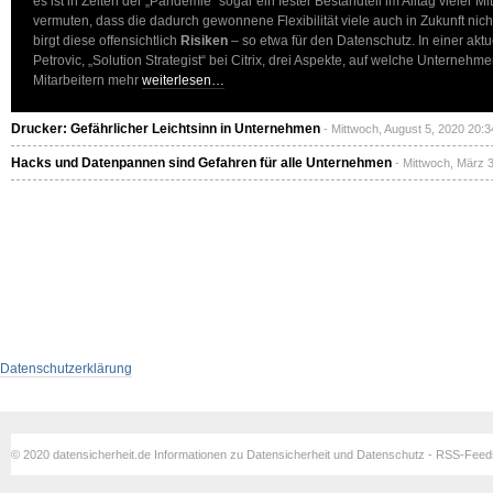
es ist in Zeiten der „Pandemie“ sogar ein fester Bestandteil im Alltag vieler M
vermuten, dass die dadurch gewonnene Flexibilität viele auch in Zukunft ni
birgt diese offensichtlich
Risiken
– so etwa für den Datenschutz. In einer akt
Petrovic, „Solution Strategist“ bei Citrix, drei Aspekte, auf welche Unternehm
Mitarbeitern mehr
weiterlesen…
Drucker: Gefährlicher Leichtsinn in Unternehmen
- Mittwoch, August 5, 2020 20:3
Hacks und Datenpannen sind Gefahren für alle Unternehmen
- Mittwoch, März 
Datenschutzerklärung
© 2020 datensicherheit.de Informationen zu Datensicherheit und Datenschutz - RSS-Fee