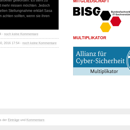
itarbeiter geworden. Es steht zu
MITGLIEDSCHAFT
cht mehr missen möchten. Jedoch
uellen Stellungnahme erklärt Sasa
en achten sollten, wenn sie ihren
4 -
noch keine Kommentare
MULTIPLIKATOR
30, 2016 17:54 -
noch keine Kommentare
ds der
Einträge
und
Kommentare
.