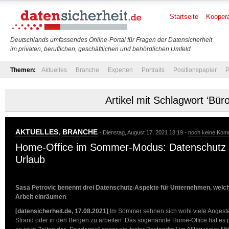
Startseite
Koopera
Deutschlands umfassendes Online-Portal für Fragen der Datensicherheit
im privaten, beruflichen, geschäftlichen und behördlichen Umfeld
Themen:
Aktuelles
Branche
Experten
Portraits
Positionspapier
P
Artikel mit Schlagwort ‘Büro
AKTUELLES
,
BRANCHE
- Dienstag, August 17, 2021 18:19 -
noch keine Kom
Home-Office im Sommer-Modus: Datenschutz 
Urlaub
Sasa Petrovic benennt drei Datenschutz-Aspekte für Unternehmen, welch
Arbeit einräumen
[datensicherheit.de, 17.08.2021]
Im Sommer sehnen sich wohl viele Angeste
Strand oder in den Bergen zu arbeiten. Das sogenannte Home-Office hat es p