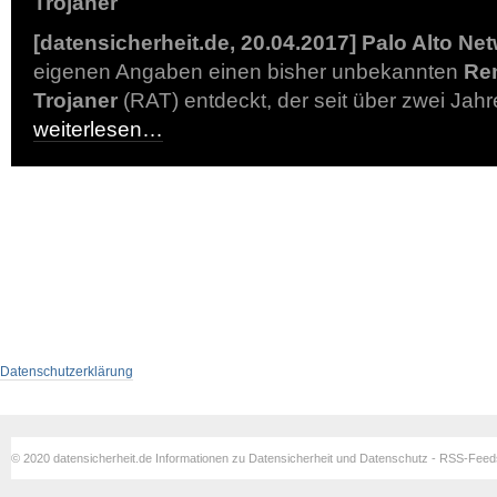
Trojaner
[datensicherheit.de, 20.04.2017]
Palo Alto Ne
eigenen Angaben einen bisher unbekannten
Re
Trojaner
(RAT) entdeckt, der seit über zwei Jahr
weiterlesen…
Datenschutzerklärung
© 2020 datensicherheit.de Informationen zu Datensicherheit und Datenschutz - RSS-Fee