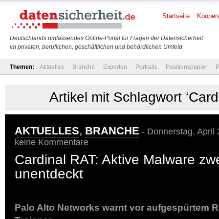
Startseite
Koopera
Deutschlands umfassendes Online-Portal für Fragen der Datensicherheit
im privaten, beruflichen, geschäftlichen und behördlichen Umfeld
Themen:
Aktuelles
Branche
Experten
Portraits
Positionspapier
P
Artikel mit Schlagwort ‘Card
AKTUELLES
,
BRANCHE
- Donnerstag, April
keine Kommentare
Cardinal RAT: Aktive Malware zw
unentdeckt
Palo Alto Networks warnt vor aufgespürtem 