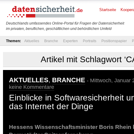
Startseite
Koopera
Deutschlands umfassendes Online-Portal für Fragen der Datensicherheit
im privaten, beruflichen, geschäftlichen und behördlichen Umfeld
Themen:
Aktuelles
Branche
Experten
Portraits
Positionspapier
P
Artikel mit Schlagwort ‘
AKTUELLES
,
BRANCHE
- Mittwoch, Januar 
keine Kommentare
Einblicke in Softwaresicherheit u
das Internet der Dinge
Hessens Wissenschaftsminister Boris Rhein