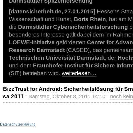
Darmstädter Spitzenforschung
[datensicherheit.de, 27.01.2015]
Hessens Staat
Wissenschaft und Kunst,
Boris Rhein
, hat am M
die
Darmstädter Cybersicherheitsforschung
b
besonderes Interesse galt dabei dem im Rahme
LOEWE-Initiative
geförderten
Center for Advan
Research Darmstadt
(CASED), das gemeinsam
Technischen Universität Darmstadt
, der
Hoch
und dem
Fraunhofer-Institut für Sichere Info
(SIT) betrieben wird.
weiterlesen…
BizzTrust for Android: Sicherheitslösung für Sm
sa 2011
- Samstag, Oktober 8, 2011 14:10 -
noch kei
Datenschutzerklärung