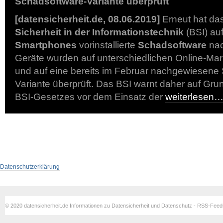
Schadsoftware-Variante überprüft
[datensicherheit.de, 08.06.2019]
Erneut hat da
Sicherheit in der Informationstechnik
(BSI) au
Smartphones
vorinstallierte
Schadsoftware
nac
Geräte wurden auf unterschiedlichen Online-Mar
und auf eine bereits im Februar nachgewiesene
Variante überprüft. Das BSI warnt daher auf Gr
BSI-Gesetzes vor dem Einsatz der
weiterlesen
Datenschutzerklärung
© 2020 datensicherheit.de Informationen zu Datensicherheit und Datenschutz - RSS-Fee