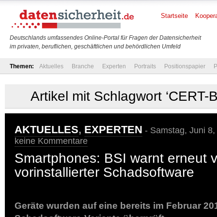
Startseite
Koopera
Deutschlands umfassendes Online-Portal für Fragen der Datensicherheit
im privaten, beruflichen, geschäftlichen und behördlichen Umfeld
Themen:
Aktuelles
Branche
Experten
Portraits
Positionspapier
P
Artikel mit Schlagwort ‘CERT-
AKTUELLES
,
EXPERTEN
- Samstag, Juni 8,
keine Kommentare
Smartphones: BSI warnt erneut v
vorinstallierter Schadsoftware
Geräte wurden auf eine bereits im Februar 