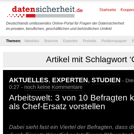
Startseite
Koopera
Deutschlands umfassendes Online-Portal für Fragen der Datensicherheit
im privaten, beruflichen, geschäftlichen und behördlichen Umfeld
Themen:
Aktuelles
Branche
Experten
Portraits
Positionspapier
P
Artikel mit Schlagwort ‘
AKTUELLES
,
EXPERTEN
,
STUDIEN
- Die
0:27 -
noch keine Kommentare
Arbeitswelt: 3 von 10 Befragten 
als Chef-Ersatz vorstellen
Dabei sieht fast ein Viertel der Befragten, dass d