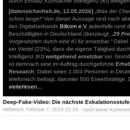
durch Einsatz Künstlicher Intelligenz (KI) weitge
[datensicherheit.de, 12.05.2026]
„Was der Chef
schon lange!“
Von dieser Aussage sind nach akt
des Digitalverbands
Bitkom e.V.
jedenfalls rund 
Beschäftigten in Deutschland überzeugt:
„
29 Pr
Vorgesetzten durch eine KI für ersetzbar.“
Dabei 
ein Viertel (23%), dass die eigene Tätigkeit durc
Intelligenz (KI)
weitgehend ersetzbar
sei. Grund
ist demnach eine im Auftrag durchgeführte
Erhe
Research
: Dabei seien 1.003 Personen in Deut
telefonisch befragt, darunter 550 Erwerbstätige.
weiterlesen…
Deep-Fake-Video: Die nächste Eskalationsstufe
Mittwoch, Februar 7, 2024 21:24 -
noch keine Kommen