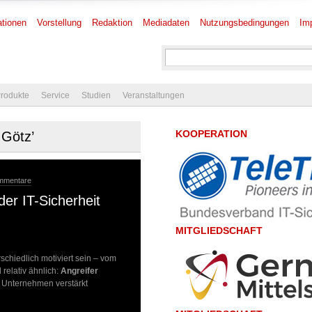
tionen
Vorstellung
Redaktion
Mediadaten
Nutzungsbedingungen
Im
rodukte
Service
Studien
Veranstaltungen
KOOPERATION
 Götz’
ommentare
der IT-Sicherheit
MITGLIEDSCHAFT
schiedlich motiviert sein – vom
 relativ ähnlich:
Angreifer
 Unternehmen verstärkt