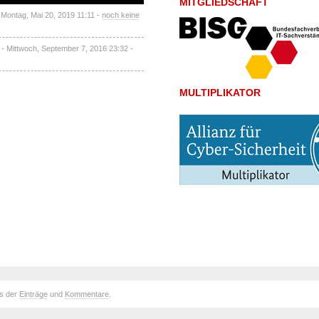
MITGLIEDSCHAFT
 Montag, Mai 20, 2019 11:11 -
noch keine
- Mittwoch, September 7, 2016 23:32 -
MULTIPLIKATOR
ds der
Einträge
und
Kommentare
.