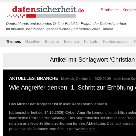
Startseite
Koopera
Deutschlands umfassendes Online-Portal für Fragen der Datensicherheit
im privaten, beruflichen, geschäftlichen und behördlichen Umfeld
Themen:
Aktuelles
Branche
Experten
Portraits
Positionspapier
P
Artikel mit Schlagwort ‘Christian
AKTUELLES
,
BRANCHE
- Mittwoch, Oktober 14, 2020 20:29 -
noch keine K
Wie Angreifer denken: 1. Schritt zur Erhöhung 
Das Muster der Angreifer ist in aller Regel relativ ähnlich
[datensicherheit.de, 14.10.2020]
Cyber-Angriffe
können offensichtlich unter
finanziellen Profit bis zur Spionage. Das Angriffsmuster sei aber in aller Regel
nutzten privilegierte Benutzerkonten für ihre Aktivitäten
. Deshalb müssten
präventive Maßnahmen zum Schutz der
weiterlesen…