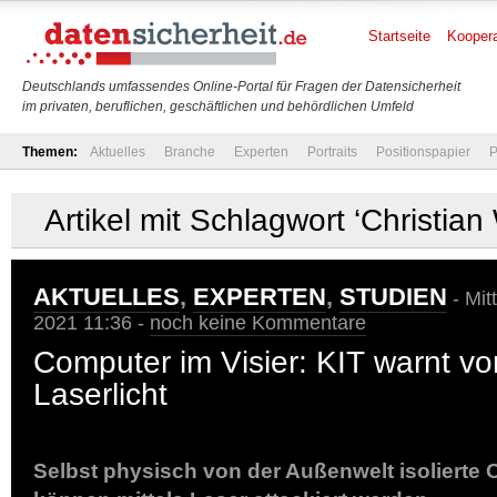
Startseite
Koopera
Deutschlands umfassendes Online-Portal für Fragen der Datensicherheit
im privaten, beruflichen, geschäftlichen und behördlichen Umfeld
Themen:
Aktuelles
Branche
Experten
Portraits
Positionspapier
P
Artikel mit Schlagwort ‘Christia
AKTUELLES
,
EXPERTEN
,
STUDIEN
- Mit
2021 11:36 -
noch keine Kommentare
Computer im Visier: KIT warnt vor
Laserlicht
Selbst physisch von der Außenwelt isoliert