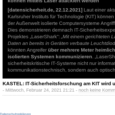
können mittels Laser attackiert werden
[datensicherheit.de, 22.12.2021]
Laut einer ak
Karlsruher Instituts für Technologie (KIT) könne
der Außenwelt isolierte Computersysteme Angriff
Dies demonstrieren demnach IT-Sicherheitsexpe
Projektes „LaserShark“:
„Mit einem gerichteten L
Daten an bereits in Geräten verbaute Leuchtdiod
könnten Angreifer
über mehrere Meter heimlich
isolierten Systemen kommunizieren
. „LaserSh
sicherheitskritische IT-Systeme nicht nur informa
kommunikationstechnisch, sondern auch optisc
KASTEL: IT-Sicherheitsforschung am KIT wird un
- Mittwoch, Februar 24, 2021 21:21 -
noch keine Komm
Datenschutzerklärung