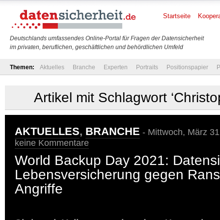
Startseite
Koopera
Deutschlands umfassendes Online-Portal für Fragen der Datensicherheit
im privaten, beruflichen, geschäftlichen und behördlichen Umfeld
Themen:
Aktuelles
Branche
Experten
Portraits
Positionspapier
P
Artikel mit Schlagwort ‘Christ
AKTUELLES
,
BRANCHE
- Mittwoch, März 31
keine Kommentare
World Backup Day 2021: Datensi
Lebensversicherung gegen Ran
Angriffe