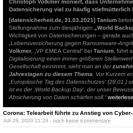
Christoph Volkmer moniert, dass Unternehme
Datensicherung viel zu häufig stiefmütterlic
[datensicherheit.de, 31.03.2021]
Tanium
betont
Stellungnahme zum diesjährigen
„World Backu
Wichtigkeit von Datensicherungen – gerade auch
„Lebensversicherung gegen Ransomware-Angrif
Volkmer
, „VP EMEA Central“ bei
Tanium
, führt 
Digitalisierung einen immer größeren Stellenwert
Gesellschaft einnimmt, sieht man an der
zunehm
Jahrestagen zu diesem Thema
. Vor Kurzem ers
,Europäische Tag des Datenschutzes‘ (28.01.) 
ist es der ,World Backup Day‘, der unser Bewusst
Absicherung von Daten schärfen soll.“
weiterle
Corona: Telearbeit führte zu Anstieg von Cyber-
Juli 29, 2020 21:29 -
noch keine Kommentare