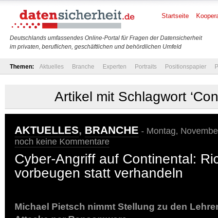
Startseite
Koopera
Deutschlands umfassendes Online-Portal für Fragen der Datensicherheit
im privaten, beruflichen, geschäftlichen und behördlichen Umfeld
Themen:
Aktuelles
Branche
Experten
Portraits
Positionspapier
P
Artikel mit Schlagwort ‘Con
AKTUELLES
,
BRANCHE
- Montag, November
noch keine Kommentare
Cyber-Angriff auf Continental: Ri
vorbeugen statt verhandeln
Michael Pietsch nimmt Stellung zu den Lehre