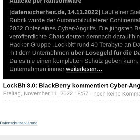
Attacke per Ransomware
[datensicherheit.de, 14.11.2022]
Laut einer St
Rubrik wurde der Automobilzulieferer Continental
2022 Opfer eines Cyber-Angriffs. Die jüngsten B
veröffentlichte Chats deuten demnach darauf hi
Hacker-Gruppe „Lockbit“ rund 40 Terabyte an D
mit dem Unternehmen
über Lösegeld für die D
Da es nie einen kompletten Schutz geben kann
Unternehmen immer
weiterlesen…
LockBit 3.0: BlackBerry kommentiert Cyber-Angr
Freitag, November 11, 2022 18:57 -
noch keine Komme
Datenschutzerklärung