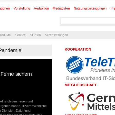
tionen
Vorstellung
Redaktion
Mediadaten
Nutzungsbedingungen
Im
rodukte
Service
Studien
Veranstaltungen
KOOPERATION
-Pandemie’
 Ferne sichern
MITGLIEDSCHAFT
ellt sich den neuen und
rgeben haben. IT-Verantwortliche
u Diensten, Daten und