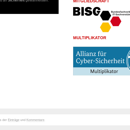
aß an
Sicherheit
gewährleisten.
MITGLIEDSCHAFT
MULTIPLIKATOR
ds der
Einträge
und
Kommentare
.