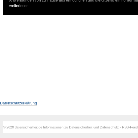
Anwendungen von zu Hause aus ermöglichen und gleichzeitig ein hohes M
weiterlesen…
Datenschutzerklärung
© 2020 datensicherheit.de Informationen zu Datensicherheit und Datenschutz - RSS-Fee