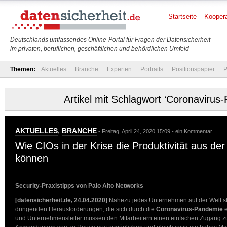
Startseite
Koopera
Deutschlands umfassendes Online-Portal für Fragen der Datensicherheit
im privaten, beruflichen, geschäftlichen und behördlichen Umfeld
Themen:
Aktuelles
Branche
Experten
Portraits
Positionspapier
P
Artikel mit Schlagwort ‘Coronavirus
AKTUELLES
,
BRANCHE
- Freitag, April 24, 2020 15:09 -
ein Kommentar
Wie CIOs in der Krise die Produktivität aus der
können
Security-Praxistipps von Palo Alto Networks
[datensicherheit.de, 24.04.2020]
Nahezu jedes Unternehmen auf der Welt st
dringenden Herausforderungen, die sich durch die
Coronavirus-Pandemie
e
und Unternehmensleiter müssen den Mitarbeitern einen einfachen Zugang z