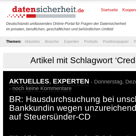
Startseite
Koopera
Deutschlands umfassendes Online-Portal für Fragen der Datensicherheit
im privaten, beruflichen, geschäftlichen und behördlichen Umfeld
Themen:
Aktuelles
Branche
Experten
Portraits
Positionspapier
P
Artikel mit Schlagwort ‘Cred
AKTUELLES
,
EXPERTEN
- Donnerstag, Dez
-
noch keine Kommentare
BR: Hausdurchsuchung bei unsch
Bankkundin wegen unzureichen
auf Steuersünder-CD