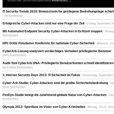
erklärt der Sicherheitsspezialist
weiterlesen…
IT-Security-Trends 2019: Bewusstsein für gestiegene Bedrohungslage schär
-
ein Kommentar
Erfolgreiche Cyber-Attacken sind nur eine Frage der Zeit
- Freitag, September 2
Mit Automated Endpoint Security Cyber-Attacken in Echtzeit stoppen
- Montag
Kommentare
HPI: Dritte Potsdamer Konferenz für nationale Cyber-Sicherheit
- Mittwoch, Jun
CyberArk-Lösung analysiert verdächtiges Verhalten privilegierter Benutzer
-
keine Kommentare
Audit-Tool CyberArk DNA: Privilegierte Benutzerkonten schnell identifizieren
noch keine Kommentare
3. Internet Security Days 2013: IT-Sicherheit im Fokus
- Donnerstag, September 5
Cyber-Ark-Studie: Cyber-Attacken sind die größte Sicherheitsbedrohung
- Do
keine Kommentare
FireEye-Studie belegt die zunehmend globale Natur von Cyber-Attacken
- Die
Kommentare
Olympia 2012: Sportfans im Visier von Cyber-Kriminellen
- Montag, Juli 23, 201