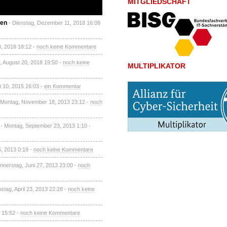
MITGLIEDSCHAFT
fen
- Dienstag, Dezember 11, 2018 16:08
8, 2018 18:12 -
noch keine Kommentare
, August 20, 2018 19:50 -
noch keine
MULTIPLIKATOR
i 10, 2015 16:03 -
ein Kommentar
 Montag, November 18, 2013 23:12 -
noch
- Montag, September 23, 2013 1:10 -
, 2013 0:19 -
noch keine Kommentare
nnerstag, Juni 27, 2013 23:00 -
noch
nstag, April 23, 2013 22:28 -
noch keine
2 15:52 -
noch keine Kommentare