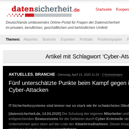
Startseite
Koopera
Deutschlands umfassendes Online-Portal für Fragen der Datensicherheit
im privaten, beruflichen, geschäftlichen und behördlichen Umfeld
Themen:
Aktuelles
Branche
Experten
Portraits
Positionspapier
P
Artikel mit Schlagwort ‘Cyber-At
AKTUELLES
,
BRANCHE
- Dienstag, April 14, 2020 11:20 -
2 Kommentare
Fünf unterschätzte Punkte beim Kampf gegen i
Cyber-Attacken
IT-Sicherheitssysteme sind immer nur so stark wie ihr schwächstes Glied
[datensicherheit.de, 14.04.2020]
Die Schulung der eigenen
Mitarbeiter
und 
entsprechenden
Bewusstseins
für die Gefahren durch
Cyber-Kriminelle
ste
Unternehmen ganz oben auf der Liste der
Abwehrmaßnahmen
. Dieser Ansat