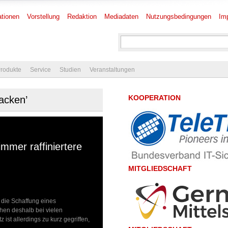
tionen
Vorstellung
Redaktion
Mediadaten
Nutzungsbedingungen
Im
rodukte
Service
Studien
Veranstaltungen
KOOPERATION
tacken’
mmer raffiniertere
MITGLIEDSCHAFT
die Schaffung eines
hen deshalb bei vielen
z ist allerdings zu kurz gegriffen,