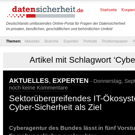
Startseite
Koopera
Deutschlands umfassendes Online-Portal für Fragen der Datensicherheit
im privaten, beruflichen, geschäftlichen und behördlichen Umfeld
Themen:
Aktuelles
Branche
Experten
Portraits
Positionspapier
P
Artikel mit Schlagwort ‘Cyb
AKTUELLES
,
EXPERTEN
- Donnerstag, Sept
noch keine Kommentare
Sektorübergreifendes IT-Ökosyst
Cyber-Sicherheit als Ziel
Cyberagentur des Bundes lässt in fünf Vorst