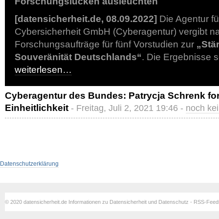
Forschungslücken ausleuchten
[datensicherheit.de, 08.09.2022]
Die Agentur fü
Cybersicherheit GmbH (Cyberagentur) vergibt 
Forschungsaufträge für fünf Vorstudien zur
„Stä
Souveränität Deutschlands“
. Die Ergebnisse 
weiterlesen…
Cyberagentur des Bundes: Patrycja Schrenk fo
Einheitlichkeit
- Freitag, Juli 2, 2021 19:46 -
noch ke
Datenschutzerklärung
© 2020 datensicherheit.de Informationen zu Datensicherheit und Datenschutz - RSS-Fee