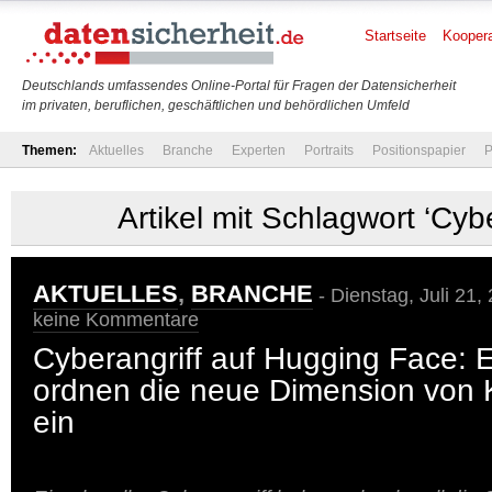
Startseite
Koopera
Deutschlands umfassendes Online-Portal für Fragen der Datensicherheit
im privaten, beruflichen, geschäftlichen und behördlichen Umfeld
Themen:
Aktuelles
Branche
Experten
Portraits
Positionspapier
P
Artikel mit Schlagwort ‘Cybe
AKTUELLES
,
BRANCHE
- Dienstag, Juli 21,
keine Kommentare
Cyberangriff auf Hugging Face: 
ordnen die neue Dimension von K
ein