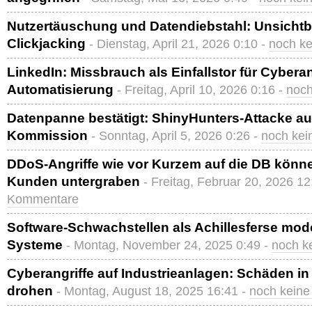
Nutzertäuschung und Datendiebstahl: Unsichtba
Clickjacking
- Dienstag, April 21, 2026 0:10 -
noch k
LinkedIn: Missbrauch als Einfallstor für Cyberang
Automatisierung
- Freitag, April 10, 2026 0:16 -
noc
Datenpanne bestätigt: ShinyHunters-Attacke a
Kommission
- Sonntag, April 5, 2026 0:26 -
noch ke
DDoS-Angriffe wie vor Kurzem auf die DB könne
Kunden untergraben
- Freitag, Februar 20, 2026 12
Kommentare
Software-Schwachstellen als Achillesferse mod
Systeme
- Montag, November 24, 2025 0:49 -
noch k
Cyberangriffe auf Industrieanlagen: Schäden in
drohen
- Montag, August 18, 2025 16:41 -
noch kein