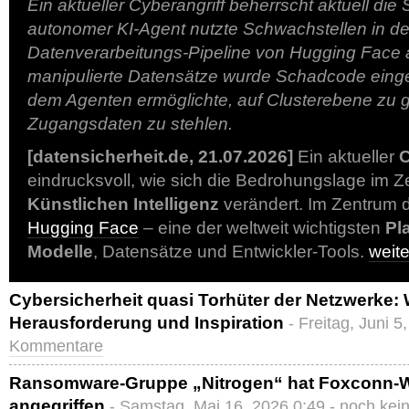
Ein aktueller Cyberangriff beherrscht aktuell die 
autonomer KI-Agent nutzte Schwachstellen in de
Datenverarbeitungs-Pipeline von Hugging Face 
manipulierte Datensätze wurde Schadcode einge
dem Agenten ermöglichte, auf Clusterebene zu 
Zugangsdaten zu stehlen.
[datensicherheit.de, 21.07.2026]
Ein aktueller
C
eindrucksvoll, wie sich die Bedrohungslage im Zei
Künstlichen Intelligenz
verändert. Im Zentrum d
Hugging Face
– eine der weltweit wichtigsten
Pl
Modelle
, Datensätze und Entwickler-Tools.
weit
Cybersicherheit quasi Torhüter der Netzwerke:
Herausforderung und Inspiration
- Freitag, Juni 5
Kommentare
Ransomware-Gruppe „Nitrogen“ hat Foxconn-W
angegriffen
- Samstag, Mai 16, 2026 0:49 -
noch kei