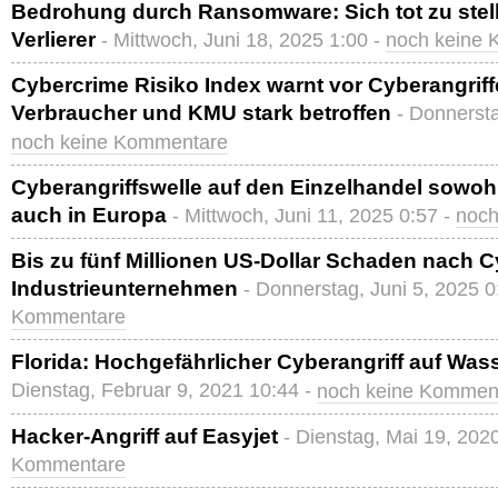
Bedrohung durch Ransomware: Sich tot zu stel
Verlierer
- Mittwoch, Juni 18, 2025 1:00 -
noch keine
Cybercrime Risiko Index warnt vor Cyberangrif
Verbraucher und KMU stark betroffen
- Donnersta
noch keine Kommentare
Cyberangriffswelle auf den Einzelhandel sowoh
auch in Europa
- Mittwoch, Juni 11, 2025 0:57 -
noch
Bis zu fünf Millionen US-Dollar Schaden nach C
Industrieunternehmen
- Donnerstag, Juni 5, 2025 0
Kommentare
Florida: Hochgefährlicher Cyberangriff auf Wa
Dienstag, Februar 9, 2021 10:44 -
noch keine Kommen
Hacker-Angriff auf Easyjet
- Dienstag, Mai 19, 202
Kommentare