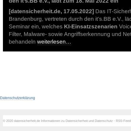
den it’s.BB e.V., lädt zum 18. Mai 2022 ein
[datensicherheit.de, 17.05.2022]
Das IT-Sicherh
Brandenburg, vertreten durch den it’s.BB e.V., lä
Seminar ein, welches
KI-Einsatzszenarien
Voice
Filter, Malware- sowie Angriffserkennung und N
behandeln
weiterlesen…
Datenschutzerklärung
© 2020 datensicherheit.de Informationen zu Datensicherheit und Datenschutz - RSS-Fee