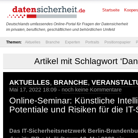
Startseite
Koopera
Deutschlands umfassendes Online-Portal für Fragen der Datensicherheit
im privaten, beruflichen, geschäftlichen und behördlichen Umfeld
Themen:
Aktuelles
Branche
Experten
Portraits
Positionspapier
P
Artikel mit Schlagwort ‘Dan
AKTUELLES
,
BRANCHE
,
VERANSTALT
Mai 17, 2022 18:09 -
noch keine Kommentare
Online-Seminar: Künstliche Intell
Potentiale und Risiken für die IT-
Das IT-Sicherheitsnetzwerk Berlin-Brandenbur