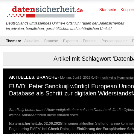
Startseite
Koopera
Deutschlands umfassendes Online-Portal für Fragen der Datensicherheit
im privaten, beruflichen, geschäftlichen und behördlichen Umfeld
Themen:
Aktuelles
Branche
Experten
Portraits
Positionspapier
P
Artikel mit Schlagwort ‘Datenb
AKTUELLES
,
BRANCHE
- Montag, Juni 2, 2025 0:45 -
noch keine Kommenta
EUVD: Peter Sandkuijl würdigt European Union 
Database als Schritt zur digitalen Widerstandsf
Sandkuijl betont dabei Notwendigkeit einer solchen Datenbank für die Cybers
welche Anforderungen diese erfüllen sollte
[datensicherheit.de, 02.06.2025]
In seiner aktuellen Stellungnahme kommen
Engineering EMEA“ bei
Check Point
, die
Einführung der Europäischen Sc