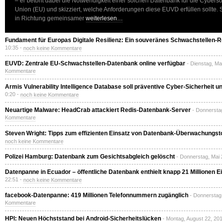
– er betont dabei die Notwendigkeit einer solchen Datenbank für die Cybers
Union (EU) und skizziert, welche Anforderungen diese EUVD erfüllen sollte. Si
in Richtung gemeinsamer
weiterlesen…
Fundament für Europas Digitale Resilienz: Ein souveränes Schwachstellen-R
10:35 -
noch keine Kommentare
EUVD: Zentrale EU-Schwachstellen-Datenbank online verfügbar
- Dienstag, Ma
Kommentare
Armis Vulnerability Intelligence Database soll präventive Cyber-Sicherheit u
0:20 -
noch keine Kommentare
Neuartige Malware: HeadCrab attackiert Redis-Datenbank-Server
- Donnersta
Kommentare
Steven Wright: Tipps zum effizienten Einsatz von Datenbank-Überwachungst
noch keine Kommentare
Polizei Hamburg: Datenbank zum Gesichtsabgleich gelöscht
- Donnerstag, Mai 
Datenpanne in Ecuador – öffentliche Datenbank enthielt knapp 21 Millionen E
22:51 -
noch keine Kommentare
facebook-Datenpanne: 419 Millionen Telefonnummern zugänglich
- Donnerstag
Kommentare
HPI: Neuen Höchststand bei Android-Sicherheitslücken
- Montag, August 22, 20