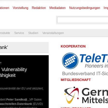
tionen
Vorstellung
Redaktion
Mediadaten
Nutzungsbedingungen
Im
rodukte
Service
Studien
Veranstaltungen
KOOPERATION
ank’
re
Vulnerability
ähigkeit
MITGLIEDSCHAFT
ouveränität der EU und skizziert,
tiert
Peter Sandkuijl
, „VP Sales
hwachstellen-Datenbank
(EUVD)