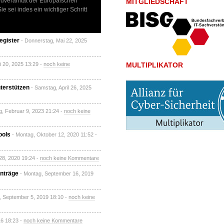
ouveränität der Europäischen
MITGLIEDSCHAFT
e sei indes ein wichtiger Schritt
egister
- Donnerstag, Mai 22, 2025
i 20, 2025 13:29 -
noch keine
MULTIPLIKATOR
nterstützen
- Samstag, April 26, 2025
g, Februar 9, 2023 21:24 -
noch keine
ools
- Montag, Oktober 12, 2020 11:52 -
28, 2020 19:24 -
noch keine Kommentare
inträge
- Montag, September 16, 2019
, September 5, 2019 18:10 -
noch keine
16 18:23 -
noch keine Kommentare