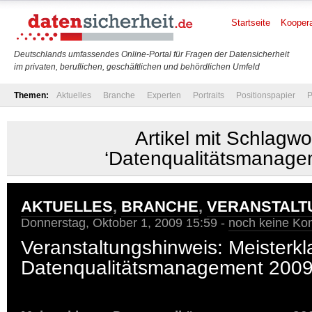
Startseite
Koopera
Deutschlands umfassendes Online-Portal für Fragen der Datensicherheit
im privaten, beruflichen, geschäftlichen und behördlichen Umfeld
Themen:
Aktuelles
Branche
Experten
Portraits
Positionspapier
P
Artikel mit Schlagwo
‘Datenqualitätsmanage
AKTUELLES
,
BRANCHE
,
VERANSTALT
Donnerstag, Oktober 1, 2009 15:59 -
noch keine K
Veranstaltungshinweis: Meisterkl
Datenqualitätsmanagement 200