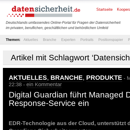
Startseite
Koopera
Deutschlands umfassendes Online-Portal für Fragen der Datensicherheit
im privaten, beruflichen, geschäftlichen und behördlichen Umfeld
Themen:
Aktuelles
Branche
Experten
Portraits
Positionspapier
P
Artikel mit Schlagwort ‘Datensic
AKTUELLES
,
BRANCHE
,
PRODUKTE
- M
22:38 -
ein Kommentar
Digital Guardian führt Managed 
Response-Service ein
EDR-Technologie aus der Cloud, unterstützt d