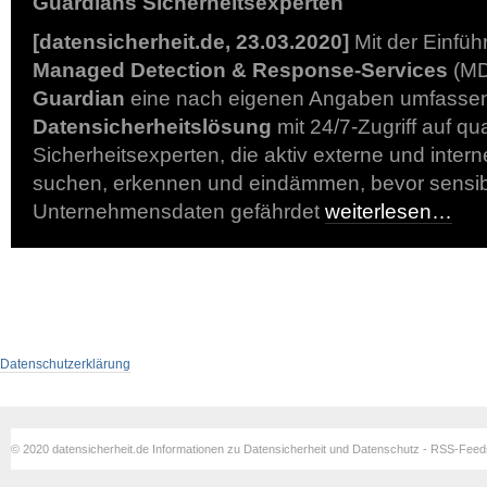
Guardians Sicherheitsexperten
[datensicherheit.de, 23.03.2020]
Mit der Einfüh
Managed Detection & Response-Services
(MD
Guardian
eine nach eigenen Angaben umfasse
Datensicherheitslösung
mit 24/7-Zugriff auf qual
Sicherheitsexperten, die aktiv externe und inte
suchen, erkennen und eindämmen, bevor sensib
Unternehmensdaten gefährdet
weiterlesen…
Datenschutzerklärung
© 2020 datensicherheit.de Informationen zu Datensicherheit und Datenschutz - RSS-Fee