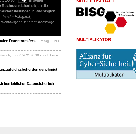
, CEO von
FTAPI
, in seiner
MITGLIEDSCHAFT
ie
Rechtsunsicherheit
, da die
n Weichenstellungen in Washington
also der Fähigkeit,
Pflichtaufgabe zu einer Kernfrage
MULTIPLIKATOR
balen Datentransfers
- Freitag, Juni 4,
ittwoch, Juni 2, 2021 20:39 -
noch keine
inanzaufsichtsbehörden genehmigt
-
 betrieblicher Datensicherheit
-