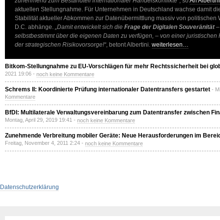
zunehmend zum Bestandteil internationaler Handelskonflikte“
, so
Ari Albertini
aktuellen Stellungnahme. Für Unternehmen in Deutschland wachse damit d
Stabilität aktueller Abkommen zur Datenübermittlung massiv von politische
D.C. abhänge.
„Damit entwickelt sich die
Frage der Digitalen Souveränität
– 
selbstbestimmt über die eigenen Daten zu verfügen, – von einer juristischen 
der strategischen Risikovorsorge!“
, betont Albertini.
weiterlesen…
Bitkom-Stellungnahme zu EU-Vorschlägen für mehr Rechtssicherheit bei glo
2021 19:06 -
noch keine Kommentare
Schrems II: Koordinierte Prüfung internationaler Datentransfers gestartet
- M
Kommentare
BfDI: Multilaterale Verwaltungsvereinbarung zum Datentransfer zwischen F
Montag, April 29, 2019 19:41 -
noch keine Kommentare
Zunehmende Verbreitung mobiler Geräte: Neue Herausforderungen im Bereich
Freitag, November 4, 2011 2:24 -
noch keine Kommentare
Datenschutzerklärung