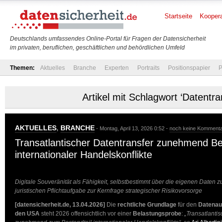
Startseite
Koopera
Deutschlands umfassendes Online-Portal für Fragen der Datensicherheit
im privaten, beruflichen, geschäftlichen und behördlichen Umfeld
Themen:
Aktuelles
Branche
Experten
Portraits
Positionspapier
P
Artikel mit Schlagwort ‘Datentra
AKTUELLES
,
BRANCHE
- Montag, April 13, 2026 0:52 -
noch keine Komment
Transatlantischer Datentransfer zunehmend Be
internationaler Handelskonflikte
Digitale Souveränität als Fähigkeit, selbstbestimmt über die eigenen Daten z
juristischen Pflichtaufgabe zur Kernfrage strategischer Risikovorsorge
[datensicherheit.de, 13.04.2026]
Die
rechtliche Grundlage
für den
Datenau
den USA
steht 2026 offensichtlich vor einer
Belastungsprobe
:
„Transatlanti