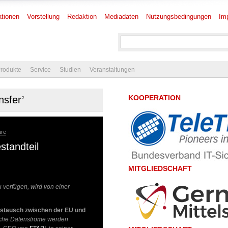
tionen
Vorstellung
Redaktion
Mediadaten
Nutzungsbedingungen
Im
rodukte
Service
Studien
Veranstaltungen
KOOPERATION
nsfer’
are
standteil
MITGLIEDSCHAFT
u verfügen, wird von einer
stausch zwischen der EU und
sche Datenströme werden