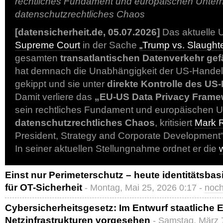
rechtliches Fundament und europäischen Unter
datenschutzrechtliches Chaos
[datensicherheit.de, 05.07.2026]
Das aktuelle U
Supreme Court
in der Sache
„Trump vs. Slaughte
gesamten
transatlantischen Datenverkehr ge
hat demnach die Unabhängigkeit der US-Hande
gekippt und sie unter
direkte Kontrolle des US
Damit verliere das
„EU-US Data Privacy Frame
sein rechtliches Fundament und europäischen 
datenschutzrechtliches Chaos
, kritisiert
Mark 
President, Strategy and Corporate Development
In seiner aktuellen Stellungnahme ordnet er die
Einst nur Perimeterschutz – heute identitätsbas
für OT-Sicherheit
- Montag, Mai 25, 2026 0:17 -
noc
Cybersicherheitsgesetz: Im Entwurf staatliche Ei
Netzinfrastrukturen vorgesehen
- Samstag, März 