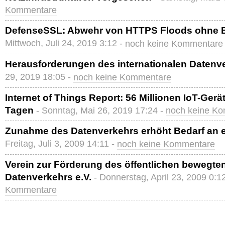
Kommentare
DefenseSSL: Abwehr von HTTPS Floods ohne 
Mittwoch, Juli 24, 2019 3:12 -
noch keine Kommentare
Herausforderungen des internationalen Datenv
29, 2019 18:05 -
noch keine Kommentare
Internet of Things Report: 56 Millionen IoT-Gerä
Tagen
- Sonntag, Mai 26, 2019 17:24 -
noch keine K
Zunahme des Datenverkehrs erhöht Bedarf an e
Freitag, Juli 3, 2009 14:11 -
noch keine Kommentare
Verein zur Förderung des öffentlichen bewegt
Datenverkehrs e.V.
- Donnerstag, April 23, 2009 0:1
Kommentare