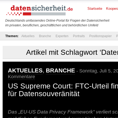
Startseite
Koopera
Deutschlands umfassendes Online-Portal für Fragen der Datensicherheit
im privaten, beruflichen, geschäftlichen und behördlichen Umfeld
Themen:
Aktuelles
Branche
Experten
Portraits
Positionspapier
P
Artikel mit Schlagwort ‘Dat
AKTUELLES
,
BRANCHE
- Sonntag, Juli 5, 2
Kommentare
US Supreme Court: FTC-Urteil fi
für Datensouveränität
Das „EU-US Data Privacy Framework“ verliert sch