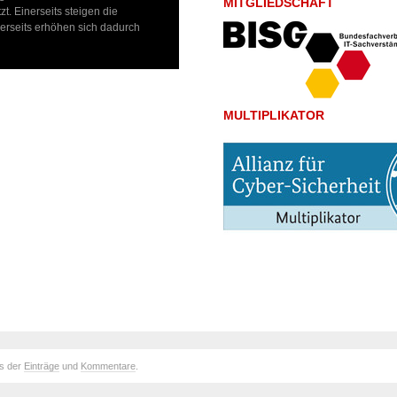
MITGLIEDSCHAFT
zt. Einerseits steigen die
erseits erhöhen sich dadurch
MULTIPLIKATOR
ds der
Einträge
und
Kommentare
.