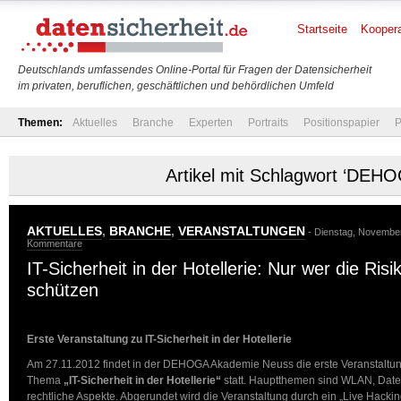
Startseite
Koopera
Deutschlands umfassendes Online-Portal für Fragen der Datensicherheit
im privaten, beruflichen, geschäftlichen und behördlichen Umfeld
Themen:
Aktuelles
Branche
Experten
Portraits
Positionspapier
P
Artikel mit Schlagwort ‘DEHO
AKTUELLES
,
BRANCHE
,
VERANSTALTUNGEN
- Dienstag, November
Kommentare
IT-Sicherheit in der Hotellerie: Nur wer die Ris
schützen
Erste Veranstaltung zu IT-Sicherheit in der Hotellerie
Am 27.11.2012 findet in der DEHOGA Akademie Neuss die erste Veranstaltu
Thema
„IT-Sicherheit in der Hotellerie“
statt. Hauptthemen sind WLAN, Dat
rechtliche Aspekte. Abgerundet wird die Veranstaltung durch ein „Live Hackin