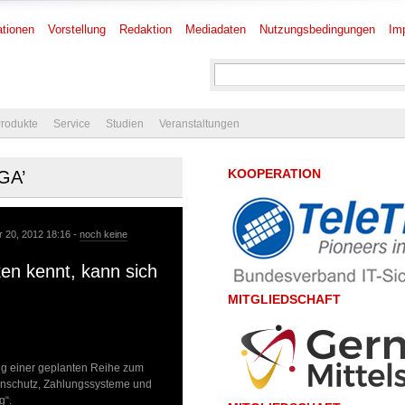
tionen
Vorstellung
Redaktion
Mediadaten
Nutzungsbedingungen
Im
rodukte
Service
Studien
Veranstaltungen
KOOPERATION
GA’
 20, 2012 18:16 -
noch keine
iken kennt, kann sich
MITGLIEDSCHAFT
ng einer geplanten Reihe zum
enschutz, Zahlungssysteme und
g“.