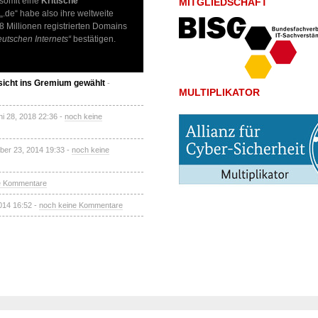
 somit eine
Kritische
MITGLIEDSCHAFT
.de“ habe also ihre weltweite
8 Millionen registrierten Domains
eutschen Internets“
bestätigen.
icht ins Gremium gewählt
-
MULTIPLIKATOR
ni 28, 2018 22:36 -
noch keine
ber 23, 2014 19:33 -
noch keine
e Kommentare
014 16:52 -
noch keine Kommentare