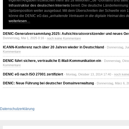
eigenen Angaben inzwischen mehr als 18 Millionen „.de“-Domains und stellt
Infrastruktur des deutschen Internets
bereit. Die deutsche Länderkennung „
Spitzenposition weiter ausgebaut. Mit dem Überschreiten der Schwelle von 1
könne die DENIC eG das
„anhaltende Vertrauen in die digitale Heimat des d
weiterlesen…
DENIC-Generalversammlung 2025: Aufsichtsratsvorsitzender und neues Ges
Donnerstag, Mai 1, 2025 0:16 -
noch keine Kommentare
ICANN-Konferenz nach über 20 Jahren wieder in Deutschland
- Donnerstag, Ju
Kommentare
DENIC führt sichere, vertrauliche E-Mail-Kommunikation ein
- Donnerstag, Okto
Kommentare
DENIC eG nach ISO 27001 zertifiziert
- Montag, Oktober 13, 2014 17:40 -
noch kein
DENIC: Neue Führung bei deutscher Domainverwaltung
- Donnerstag, März 6, 2
Datenschutzerklärung