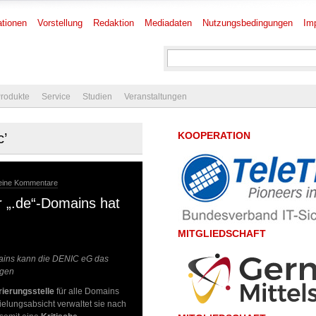
tionen
Vorstellung
Redaktion
Mediadaten
Nutzungsbedingungen
Im
rodukte
Service
Studien
Veranstaltungen
KOOPERATION
c’
eine Kommentare
r „.de“-Domains hat
MITGLIEDSCHAFT
omains kann die DENIC eG das
igen
rierungsstelle
für alle Domains
elungsabsicht verwaltet sie nach