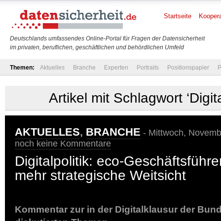
Startseite
Koopera
Deutschlands umfassendes Online-Portal für Fragen der Datensicherheit
im privaten, beruflichen, geschäftlichen und behördlichen Umfeld
Themen:
Aktuelles
Branche
Experten
Portraits
Positionspapier
P
Artikel mit Schlagwort ‘Digit
AKTUELLES
,
BRANCHE
- Mittwoch, Novembe
noch keine Kommentare
Digitalpolitik: eco-Geschäftsführe
mehr strategische Weitsicht
Kommentar zur in der Digitalklausur der Bun