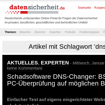
Startseite
Koopera
Deutschlands umfassendes Online-Portal für Fragen der Datensicherheit
im privaten, beruflichen, geschäftlichen und behördlichen Umfeld
Themen:
Aktuelles
Branche
Experten
Portraits
Positionspapier
P
Artikel mit Schlagwort ‘dn
AKTUELLES
,
EXPERTEN
- Mittwoch, Januar
keine Kommentare
Schadsoftware DNS-Changer: BS
PC-Überprüfung auf möglichen Be
Einfacher Test auf eigens eingerichteter Web