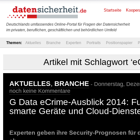
Startseite
Koopera
Deutschlands umfassendes Online-Portal für Fragen der Datensicherheit
im privaten, beruflichen, geschäftlichen und behördlichen Umfeld
Themen:
Aktuelles
Branche
Experten
Portraits
Positionspapier
P
Artikel mit Schlagwort ‘e
AKTUELLES
,
BRANCHE
- Donnerstag, Deze
noch keine Kommentare
G Data eCrime-Ausblick 2014: Fu
smarte Geräte und Cloud-Dienst
Experten geben ihre Security-Prognosen fü