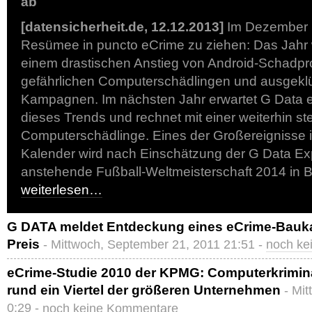
ab
[datensicherheit.de, 12.12.2013]
Im Dezember is
Resümee in puncto eCrime zu ziehen: Das Jahr 
einem drastischen Anstieg von Android-Schadp
gefährlichen Computerschädlingen und ausgekl
Kampagnen. Im nächsten Jahr erwartet G Data e
dieses Trends und rechnet mit einer weiterhin s
Computerschädlinge. Eines der Großereignisse 
Kalender wird nach Einschätzung der G Data Ex
anstehende Fußball-Weltmeisterschaft 2014 in Br
weiterlesen…
G DATA meldet Entdeckung eines eCrime-Bauk
Preis
- Mittwoch, September 21, 2011 21:51 -
noch ke
eCrime-Studie 2010 der KPMG: Computerkriminalit
rund ein Viertel der größeren Unternehmen
- Mi
0:29 -
noch keine Kommentare