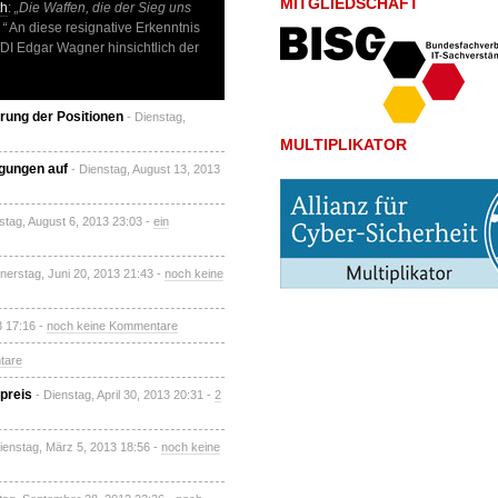
MITGLIEDSCHAFT
th
:
„Die Waffen, die der Sieg uns
…“
An diese resignative Erkenntnis
fDI Edgar Wagner hinsichtlich der
rung der Positionen
- Dienstag,
MULTIPLIKATOR
ngungen auf
- Dienstag, August 13, 2013
stag, August 6, 2013 23:03 -
ein
nerstag, Juni 20, 2013 21:43 -
noch keine
3 17:16 -
noch keine Kommentare
tare
preis
- Dienstag, April 30, 2013 20:31 -
2
ienstag, März 5, 2013 18:56 -
noch keine