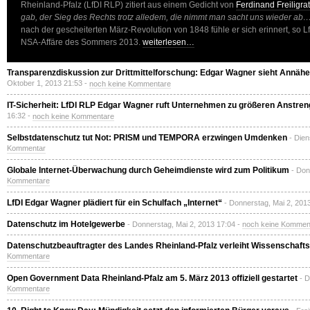
Rheinland-Pfalz (LfDI RLP) zitiert aus einem Gedicht von
Ferdinand Freiligra
gab, der Sieg des Rechts trotz alledem, die nimmt man sacht uns wieder ab
nach der gescheiterten März-Revolution von 1848 fühle er sich erinnert, so L
NSA-Affäre des Sommers 2013.
weiterlesen…
Transparenzdiskussion zur Drittmittelforschung: Edgar Wagner sieht Annähe
Oktober 1, 2013 21:53 -
noch keine Kommentare
IT-Sicherheit: LfDI RLP Edgar Wagner ruft Unternehmen zu größeren Anstre
16:32 -
noch keine Kommentare
Selbstdatenschutz tut Not: PRISM und TEMPORA erzwingen Umdenken
- Dien
Kommentar
Globale Internet-Überwachung durch Geheimdienste wird zum Politikum
- Don
Kommentare
LfDI Edgar Wagner plädiert für ein Schulfach „Internet“
- Donnerstag, Mai 2, 201
Datenschutz im Hotelgewerbe
- Donnerstag, Mai 2, 2013 17:04 -
noch keine Kommen
Datenschutzbeauftragter des Landes Rheinland-Pfalz verleiht Wissenschafts
Kommentare
Open Government Data Rheinland-Pfalz am 5. März 2013 offiziell gestartet
- D
Kommentare