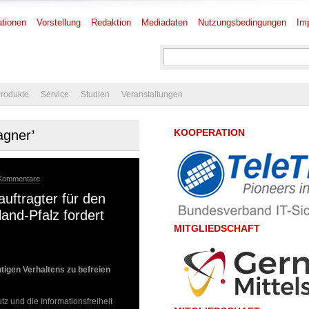
tionen
Vorstellung
Redaktion
Mediadaten
Nutzungsbedingungen
Im
rodukte
Service
Studien
Veranstaltungen
KOOPERATION
agner’
 Kommentare
uftragter für den
and-Pfalz fordert
MITGLIEDSCHAFT
tigen Verhaltens zu befreien
z und die Informationsfreiheit