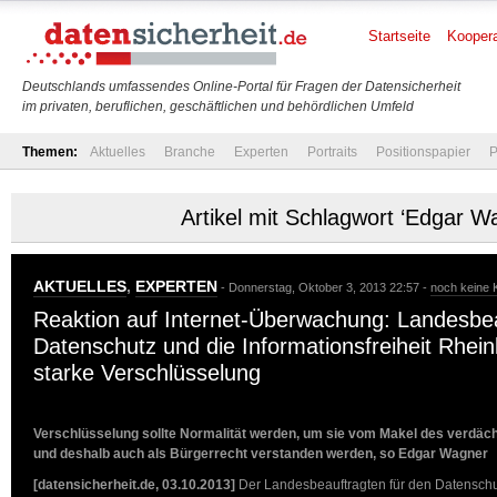
Startseite
Koopera
Deutschlands umfassendes Online-Portal für Fragen der Datensicherheit
im privaten, beruflichen, geschäftlichen und behördlichen Umfeld
Themen:
Aktuelles
Branche
Experten
Portraits
Positionspapier
P
Artikel mit Schlagwort ‘Edgar W
AKTUELLES
,
EXPERTEN
- Donnerstag, Oktober 3, 2013 22:57 -
noch keine
Reaktion auf Internet-Überwachung: Landesbea
Datenschutz und die Informationsfreiheit Rheinl
starke Verschlüsselung
Verschlüsselung sollte Normalität werden, um sie vom Makel des verdäch
und deshalb auch als Bürgerrecht verstanden werden, so Edgar Wagner
[datensicherheit.de, 03.10.2013]
Der Landesbeauftragten für den Datenschut