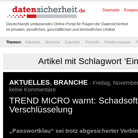
Startseite
Koopera
Deutschlands umfassendes Online-Portal für Fragen der Datensicherheit
im privaten, beruflichen, geschäftlichen und behördlichen Umfeld
Themen:
Aktuelles
Branche
Experten
Portraits
Positionspapier
P
Artikel mit Schlagwort ‘E
AKTUELLES
,
BRANCHE
- Freitag, November
keine Kommentare
TREND MICRO warnt: Schadsoft
Verschlüsselung
„Passwortklau“ sei trotz abgesicherter Verb