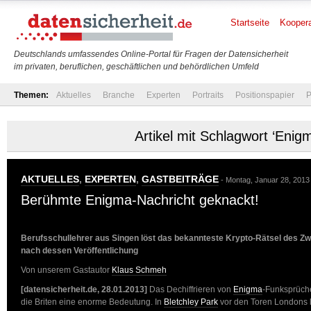
Startseite
Koopera
Deutschlands umfassendes Online-Portal für Fragen der Datensicherheit
im privaten, beruflichen, geschäftlichen und behördlichen Umfeld
Themen:
Aktuelles
Branche
Experten
Portraits
Positionspapier
P
Artikel mit Schlagwort ‘Enig
AKTUELLES
,
EXPERTEN
,
GASTBEITRÄGE
- Montag, Januar 28, 2013
Berühmte Enigma-Nachricht geknackt!
Berufsschullehrer aus Singen löst das bekannteste Krypto-Rätsel des Zw
nach dessen Veröffentlichung
Von unserem Gastautor
Klaus Schmeh
[datensicherheit.de, 28.01.2013]
Das Dechiffrieren von
Enigma
-Funksprüche
die Briten eine enorme Bedeutung. In
Bletchley Park
vor den Toren Londons 