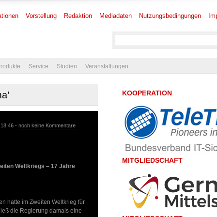
tionen
Vorstellung
Redaktion
Mediadaten
Nutzungsbedingungen
Im
rodukte
Service
Studien
Veranstaltungen
KOOPERATION
ma’
 18:46 -
noch keine Kommentare
MITGLIEDSCHAFT
eiten Weltkriegs – 17 Jahre
n hatte im Zweiten Weltkrieg für
ließ die Regierung damals eine