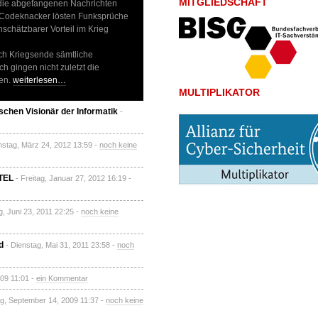
MITGLIEDSCHAFT
 die abgefangenen Nachrichten
n Codeknacker lösten Funksprüche
chätzbarer Vorteil im Krieg
ach Kriegsende sämtliche
h gingen nicht zuletzt die
ten.
weiterlesen…
MULTIPLIKATOR
chen Visionär der Informatik
-
stag, März 24, 2012 13:59 -
noch keine
STEL
- Freitag, Januar 27, 2012 16:19 -
, Juni 23, 2011 22:25 -
noch keine
d
- Dienstag, Mai 31, 2011 23:58 -
noch
009 11:01 -
ein Kommentar
g, September 14, 2009 11:37 -
noch keine