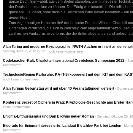
ganze Dechiffrier-Fabrik aus dem Boden stampfen, um mit neuester Technik
der Deutschen knacken zu können. Der Erfolg war beachtlich: Die britische
quasi am Fließband, ohne dass die Deutschen Wind davon bekamen – ein uns
gegen Hitler.
Zum Ärger heutiger Historiker ließ der britische Premier Winston Churchill n
Unterlagen vernichten, die sich in Bletchley Park angesammelt hatten. Dadurc
zahlreichen Funksprüche verloren, die die Briten abgefangen und gelöst hat
Alan Turing und moderne Kryptographie: RWTH Aachen erinnert an den englis
Sonntag, April 22, 2012 22:52 -
noch keine Kommentare
Codeknacker-Kult: Charlotte International Cryptologic Symposium 2012
- Sam
Kommentare
TechnologieRegion Karlsruhe: KA-IT-Si kooperiert mit dem KIT und dem KA
noch keine Kommentare
Alan Turings Geburtstag wird mit über 40 Veranstaltungen gefeiert
- Donnerstag
Kommentare
Konferenz Secret of Ciphers in Prag: Kryptologie-Geschichte aus Erster Han
keine Kommentare
Enigma-Enthusiasmus und Dan Browns neuer Roman
- Dienstag, Oktober 20, 2
Eldorado für Enigma-Interessierte: Landgut Bletchley Park bei London
- Monta
Kommentare