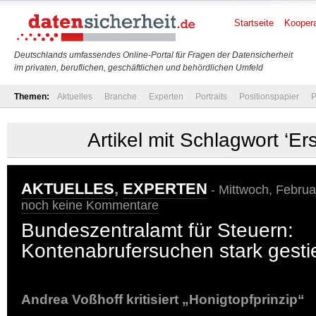
Startseite
Koopera
Deutschlands umfassendes Online-Portal für Fragen der Datensicherheit
im privaten, beruflichen, geschäftlichen und behördlichen Umfeld
Themen:
Aktuelles
Branche
Experten
Portraits
Positionspapier
P
Artikel mit Schlagwort ‘E
AKTUELLES
,
EXPERTEN
- Mittwoch, Februa
noch keine Kommentare
Bundeszentralamt für Steuern:
Kontenabrufersuchen stark gest
Andrea Voßhoff kritisiert „Honigtopfprinzip“